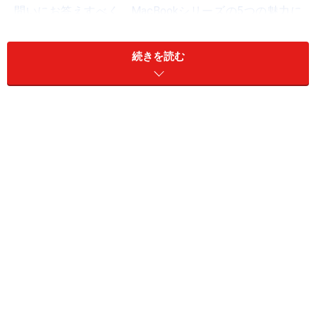
問いにお答えすべく、MacBookシリーズの5つの魅力に
ついて解説しましょう。
続きを読む
※記事内容は執筆時点のものです。最新の内容をご確認くださ
い。
次のページへ
1
/
3