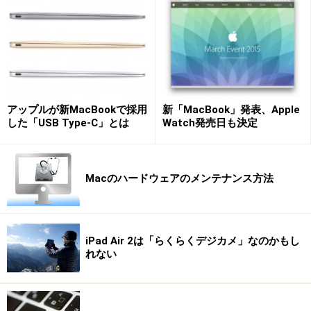
設定」を起動して「プリントとファクス」画面で「＋」
ボタンをクリックすれば、どの接続方法でも自動的に検
出されるので、使用したいプリンタを選んで「追加」ボ
タンを押して完了※です。
※USB接続ならば、Macとプリンタを接続すれば自動的に
アップルが新MacBookで採用
新「MacBook」発表、Apple
プリンタが登録されますのでこの作業も必要ありません
した「USB Type-C」とは
Watch発売日も決定
Macのハードウェアのメンテナンス方法
「+」をクリックしてプリンタを登録します（クリックで拡
大）
iPad Air 2は「らくらくデジカメ」なのかもし
れない
特に、EPSONとHPはAppleのネットワーク規格である
「Bonjour（ボンジュール）」に対応しており、有線、無
線LANで接続したプリンタはMac側に登録するまでもな