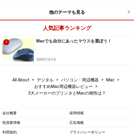
です。
他のテーマも見る
人気記事ランキング
Canon PIXUS MP990の付属CDからインストールできるソフト
Macでも自分にあったマウスを選ぼう！
1
ウェア群。使い勝手はともかく、必要な作業はすべてこれで
行えます（クリックで拡大）
2009/10/16
各メーカーともドライバや付属ソフトウェアも最新の
Mac OS X v10.6 Snow Loepard対応も順次対応してお
>
>
>
>
All About
デジタル
パソコン・周辺機器
Mac
>
おすすめMac周辺機器レビュー
り、対応済のものは各メーカーのホームページからダウ
3大メーカーのプリンタとMacの相性は？
ンロードが可能になっています。2009年10月12日時点
で、ドライバ類で対応していないメーカーはありませ
ん。
会社概要
採用情報
投資家情報
広告掲載
【最新プリンタ/スキャナドライバのダウンロード】
利用規約
プライバシーポリシー