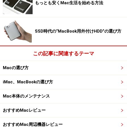
もっとも安くMac生活を始める方法
く、プリントダイアログから選択できるようになりま
す。
SSD時代の“MacBook用外付けHDD”の選び方
Bonjourに対応しているプリンタは登録しなくても「近くの
プリンタ」として一覧に現れます（クリックで拡大）
この記事に関連するテーマ
Macの選び方
付属ソフトウェアとSnow Leopard対応状況
iMac、MacBookの選び方
EPSONとCanonのプリンタは付属ソフトウェアが豊富
で、スキャナードライバー、ラベル作成ソフトウェアは
Mac本体のメンテナンス
もちろん、日本語対応OCRソフトなどが付属します。特
おすすめMacレビュー
にCanonプリンタには画像編集ソフトまで付属してお
り、プリントに必要なことは付属ソフトだけでできそう
おすすめMac周辺機器レビュー