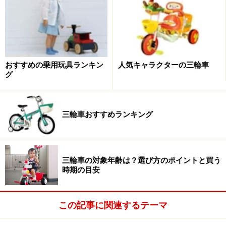
おしゃべりカーゴ三輪車 ミニー
おすすめの乗用玩具ランキン
人気キャラクターの三輪車
女の子にはミニーもおすすめ
グ
おなじくカーゴシリーズからは、ミニーマウスをあしら
ったものも販売されています。こちらはピンクを組み合
三輪車おすすめランキング
わせた女の子らしいデザイン。おしゃべりやメロディ、
車輪ロック＆フリー機構などはミッキータイプと同じで
す。
三輪車の対象年齢は？選び方のポイントと買う
時期の目安
【DATA】
商品名：おしゃべりカーゴ三輪車 ミニー
この記事に関連するテーマ
参考価格：1万6800円（税込）