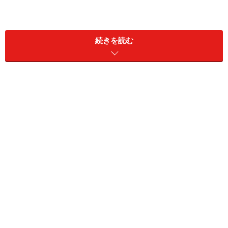
続きを読む
写真のレッドのほか、ブルーもラインナップしている
「おしゃべりカーゴ三輪車 ミッキー」は、シンプルタイ
プでも人気の高い大容量のかごがついた三輪車。ロック
＆フリー機構、かじ取り機能など三輪車としての機能性
の高さに加え、9種類のおしゃべりと3曲のメロディが楽
しめます。カラーはレッドとブルーの2色をラインナッ
プしています。
【DATA】