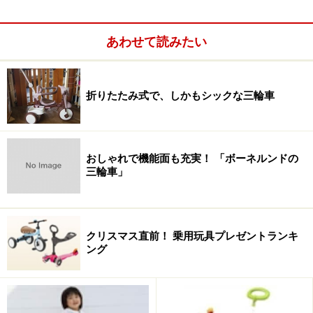
商品名：おしゃべりカーゴ三輪車 ミッキー
参考価格：1万2500円（税込）
あわせて読みたい
メーカーによる推奨年齢：1.5～3歳
販売元：アイデス
購入はこちらから
折りたたみ式で、しかもシックな三輪車
おしゃれで機能面も充実！ 「ボーネルンドの
三輪車」
クリスマス直前！ 乗用玩具プレゼントランキ
ング