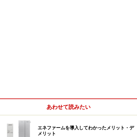
中央が旧玄関。２階の居住エリアは公開されなかった
旧玄関は石による装飾が施され重厚なイメージ
旧玄関の両脇に取り付けられた照明は歴史を感じさせる
縦長の窓の外側上部は統一されたデザインの装飾が施されて
いる
あわせて読みたい
エネファームを導入してわかったメリット・デ
旧玄関を入った正面に飾られたステンドグラス。大正時代に
活躍した小川三知（おがわさんち）氏によるものだそうです
メリット