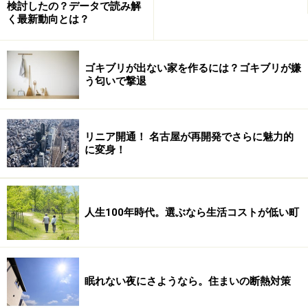
室（ホール）に建て替えられたとのこと。古い木造建築
検討したの？データで読み解
く最新動向とは？
が現存していないのは残念ですが…。その集会室では12
時から「都市の記憶・これからの横浜」と題したショー
トレクチャー＆ディスカッション、スライドショーが行
ゴキブリが出ない家を作るには？ゴキブリが嫌
なわれていました。
う匂いで撃退
事前の案内では定員60名だったのが、途中で出入りした人や
リニア開通！ 名古屋が再開発でさらに魅力的
関係者らしき人を含めて約150名が集まり、みんな熱心に聞
に変身！
いていました
横浜市では歴史的建造物の保存に力を入れていますが、
人生100年時代。選ぶなら生活コストが低い町
これからは一般の住宅も長寿命化が図られ、22世紀まで
残る住まいが多くなっていくことを願いたいものです。
眠れない夜にさようなら。住まいの断熱対策