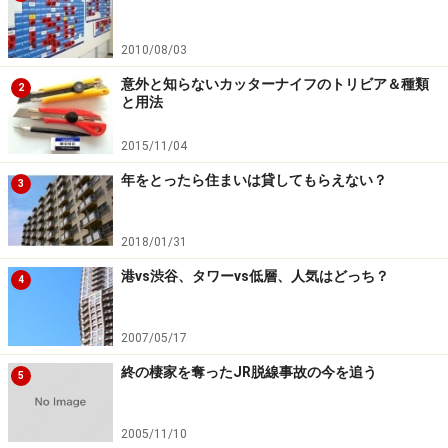
2010/08/03
意外と知らないカッターナイフのトリビア＆種類
2
と用法
2015/11/04
年をとったら住まいは貸してもらえない？
3
2018/01/31
港vs渋谷、タワーvs低層、人気はどっち？
4
2007/05/17
終の棲家を奪ったJR脱線事故の今を追う
5
2005/11/10