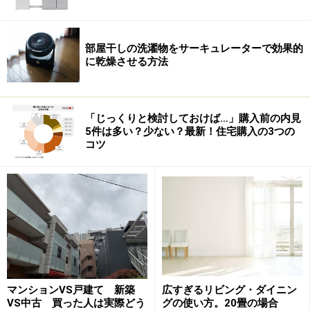
部屋干しの洗濯物をサーキュレーターで効果的
応接室の椅子は、公開に合わせ詰めて並べた？ ちょっと間
に乾燥させる方法
隔が狭過ぎ
「じっくりと検討しておけば…」購入前の内見
応接室の壁面には歴代市長の写真が飾られている。中田宏前
5件は多い？少ない？最新！住宅購入の3つの
市長の写真だけ寂しく別の壁に掛けられていたのは、スペー
コツ
スの問題で他意はないと思う
20人あまりが会食できる食堂。どんな料理が並んだのかのほ
うに興味がわいたけれど…
市長公舎には木造平屋の日本家屋もあったのだそうです
マンションVS戸建て 新築
広すぎるリビング・ダイニン
が、老朽のため昭和63年（1988年）に取り壊され、集会
VS中古 買った人は実際どう
グの使い方。20畳の場合