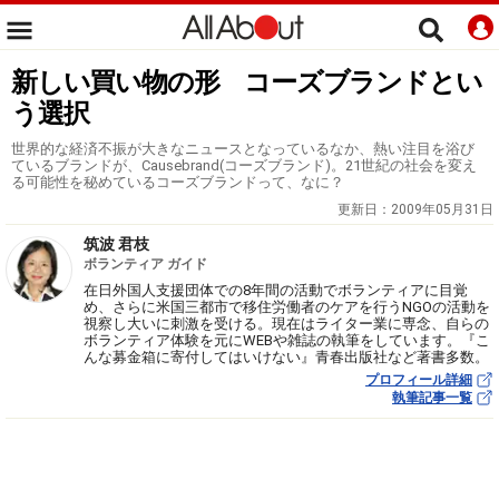
新しい買い物の形 コーズブランドとい
う選択
世界的な経済不振が大きなニュースとなっているなか、熱い注目を浴び
ているブランドが、Causebrand(コーズブランド)。21世紀の社会を変え
る可能性を秘めているコーズブランドって、なに？
更新日：
2009年05月31日
筑波 君枝
ボランティア ガイド
在日外国人支援団体での8年間の活動でボランティアに目覚
め、さらに米国三都市で移住労働者のケアを行うNGOの活動を
視察し大いに刺激を受ける。現在はライター業に専念、自らの
ボランティア体験を元にWEBや雑誌の執筆をしています。『こ
んな募金箱に寄付してはいけない』青春出版社など著書多数。
プロフィール詳細
執筆記事一覧