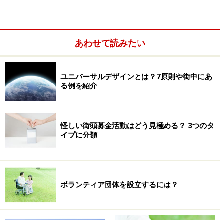
どに寄付され、活動の一部に使われることで社会の課題
解決に役立つことのできるコーズブランドです。
あわせて読みたい
地球環境の保全につながるエコグッズも、もちろんコー
ズブランド。Causeには、理由や大儀といった意味があ
ります。つまりその商品そのものに意義があり、環境保
ユニバーサルデザインとは？7原則や街中にあ
る例を紹介
全や社会貢献につながる。そういった商品がコーズブラ
ンドです。
怪しい街頭募金活動はどう見極める？ 3つのタ
イプに分類
ボランティア団体を設立するには？