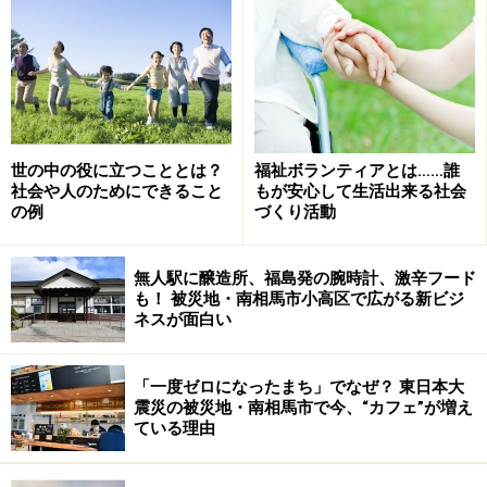
ガイドも常々、社会貢献度の高い物を紹介する際に、ピ
タリと来る言葉があればいいのにと思っていたので、こ
の言葉を知ったとき「なるほど！買うことそのものに意
世の中の役に立つこととは？
福祉ボランティアとは……誰
社会や人のためにできること
もが安心して生活出来る社会
義のある品だからコーズブランドね！」と膝を打ちたく
の例
づくり活動
なりました。
無人駅に醸造所、福島発の腕時計、激辛フード
も！ 被災地・南相馬市小高区で広がる新ビジ
※記事内容は執筆時点のものです。最新の内容をご確認くださ
ネスが面白い
い。
「一度ゼロになったまち」でなぜ？ 東日本大
次のページへ
1
/
3
震災の被災地・南相馬市で今、“カフェ”が増え
ている理由