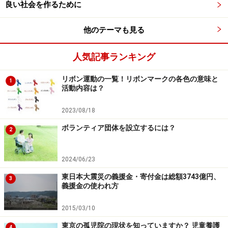
良い社会を作るために
他のテーマも見る
人気記事ランキング
リボン運動の一覧！リボンマークの各色の意味と
1
活動内容は？
2023/08/18
ボランティア団体を設立するには？
2
2024/06/23
東日本大震災の義援金・寄付金は総額3743億円、
3
義援金の使われ方
2015/03/10
東京の孤児院の現状を知っていますか？ 児童養護
4