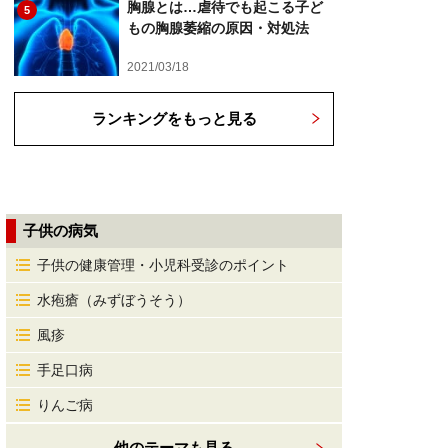
胸腺とは…虐待でも起こる子ど
5
もの胸腺萎縮の原因・対処法
2021/03/18
ランキングをもっと見る
子供の病気
子供の健康管理・小児科受診のポイント
水疱瘡（みずぼうそう）
風疹
手足口病
りんご病
他のテーマも見る