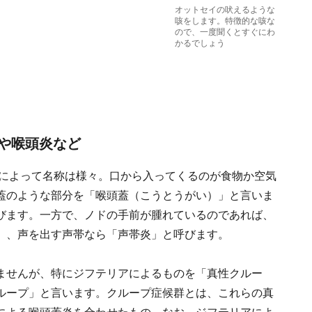
オットセイの吠えるような
咳をします。特徴的な咳な
ので、一度聞くとすぐにわ
かるでしょう
や喉頭炎など
によって名称は様々。口から入ってくるのが食物か空気
蓋のような部分を「喉頭蓋（こうとうがい）」と言いま
びます。一方で、ノドの手前が腫れているのであれば、
」、声を出す声帯なら「声帯炎」と呼びます。
ませんが、特にジフテリアによるものを「真性クルー
ループ」と言います。クループ症候群とは、これらの真