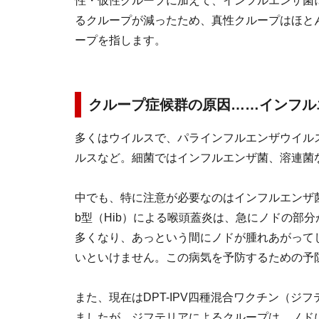
性・仮性クループに加えて、インフルエンザ菌
るクループが減ったため、真性クループはほと
ープを指します。
クループ症候群の原因……インフル
多くはウイルスで、パラインフルエンザウイル
ルスなど。細菌ではインフルエンザ菌、溶連菌
中でも、特に注意が必要なのはインフルエンザ
b型（Hib）による喉頭蓋炎は、急にノドの部
多くなり、あっという間にノドが腫れあがって
いといけません。この病気を予防するための予
また、現在はDPT-IPV四種混合ワクチン（
ましたが、ジフテリアによるクループは、ノド