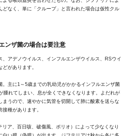
による喉頭蓋炎を合わせたもの。なお、ジフテリアによ
んどなく、単に「クループ」と言われた場合は仮性クル
エンザ菌の場合は要注意
ス、アデノウイルス、インフルエンザウイルス、RSウイ
などがあります。
菌。主に1～5歳までの乳幼児がかかるインフルエンザ菌
分が腫れてしまい、息が全くできなくなります。よだれが
しまうので、速やかに気管を切開して肺に酸素を送らな
防接種があります。
ジフテリア、百日咳、破傷風、ポリオ）によって少なくなり
に白い膜（偽膜）が出ます。ジフテリアは秋から冬に多