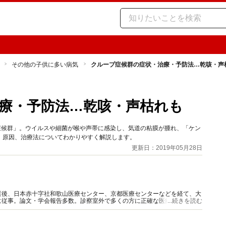
その他の子供に多い病気
クループ症候群の症状・治療・予防法…乾咳・声
療・予防法…乾咳・声枯れも
症候群」。ウイルスや細菌が喉や声帯に感染し、気道の粘膜が腫れ、「ケン
、原因、治療法についてわかりやすく解説します。
更新日：2019年05月28日
業後、日本赤十字社和歌山医療センター、京都医療センターなどを経て、大
に従事。論文・学会報告多数。診察室外で多くの方に正確な医療情報を届け
...続きを読む
数多くの情報発信を行っている。