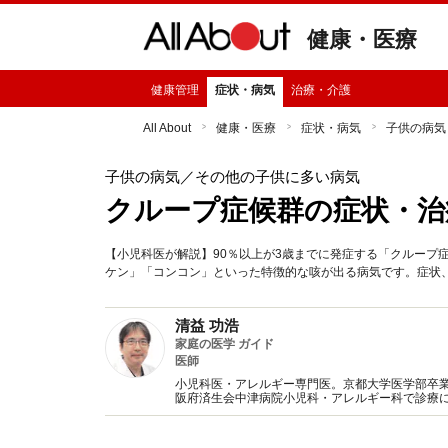
健康・医療
健康管理
症状・病気
治療・介護
All About
健康・医療
症状・病気
子供の病気
子供の病気
／その他の子供に多い病気
クループ症候群の症状・治
【小児科医が解説】90％以上が3歳までに発症する「クループ
ケン」「コンコン」といった特徴的な咳が出る病気です。症状
清益 功浩
家庭の医学 ガイド
医師
小児科医・アレルギー専門医。京都大学医学部卒
阪府済生会中津病院小児科・アレルギー科で診療
たいと、インターネットやテレビ、書籍などでも