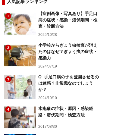
人気記事ランキング
【症例画像・写真あり】手足口
1
病の症状・感染・潜伏期間・検
査・診断方法
2025/10/28
小学校からぎょう虫検査が消え
2
たのはなぜ？ぎょう虫の症状・
感染力
2024/07/19
Q. 手足口病の子を登園させるの
3
は迷惑？非常識なのでしょう
か？
2024/10/10
水疱瘡の症状・原因・感染経
4
路・潜伏期間・検査方法
2017/08/30