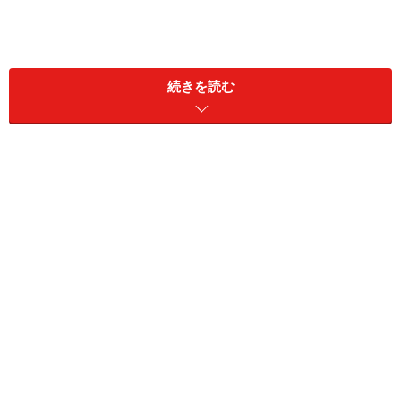
続きを読む
最近では、デザインも個性的で、洒落たものも多くな
り、選ぶのも楽しいものです。しかし、見た目だけにと
らわれず、実際に犬が付けて苦しくないか、つくりがし
っかりしているか、色落ちしないか……などチェックして
お選びください。呼吸器系に問題がある子などの場合
は、首輪よりハーネスのほうがいいと思いますが、タイ
プによっては逆に胸や関節に負担がかかってしまうもの