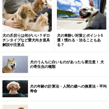
ウンチ袋やティッシュ、おやつにおもちゃ、飲み水な
ど、お散歩やお出かけに最低限必要なものをひとまとめ
にして持ち歩けるお散歩バッグは、ぜひ一つ欲しいとこ
犬の爪切りは何がいい？ギロ
犬の車酔い対策とポイント5
チンタイプなど愛犬向き道具
選！慣れる・治ることもあ
ろです。中に入れるものにもよりますが、ショルダーバ
解説や注意点
る？
ッグやウェストポーチ、ヒップバックのようなタイプで
すと両手が使えて便利ですね。
犬のうんちに白いものがあったら要注意！ 犬
の寄生虫の種類
迷子札
犬の年齢の計算法・人間の歳への換算法・平均
寿命
万が一のために、愛犬の名前や連絡先を書いた迷子札を