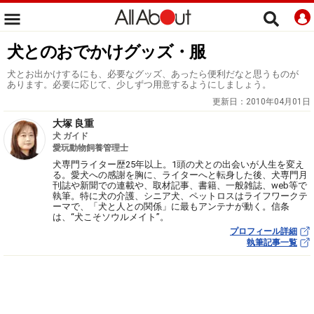
犬とのおでかけグッズ・服
犬とお出かけするにも、必要なグッズ、あったら便利だなと思うものが
あります。必要に応じて、少しずつ用意するようにしましょう。
更新日：
2010年04月01日
大塚 良重
犬 ガイド
愛玩動物飼養管理士
犬専門ライター歴25年以上。1頭の犬との出会いが人生を変え
る。愛犬への感謝を胸に、ライターへと転身した後、犬専門月
刊誌や新聞での連載や、取材記事、書籍、一般雑誌、web等で
執筆。特に犬の介護、シニア犬、ペットロスはライフワークテ
ーマで、「犬と人との関係」に最もアンテナが動く。信条
は、“犬こそソウルメイト”。
プロフィール詳細
執筆記事一覧