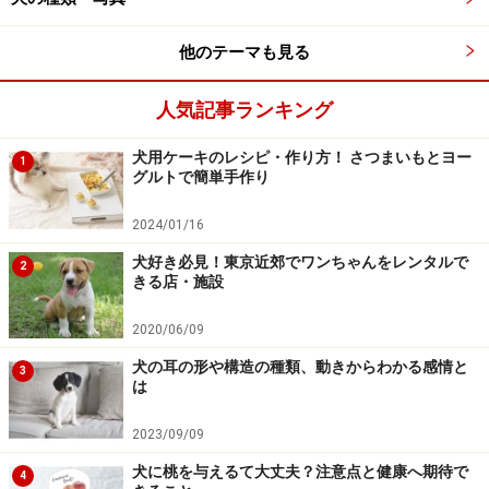
※ペットは、種類や体格（体重、サイズ、成長）などにより個体
差があります。記事内容は全ての個体へ一様に当てはまるわけで
はありません。
他のテーマも見る
人気記事ランキング
次のページへ
1
/
3
犬用ケーキのレシピ・作り方！ さつまいもとヨー
1
グルトで簡単手作り
2024/01/16
犬好き必見！東京近郊でワンちゃんをレンタルで
2
きる店・施設
2020/06/09
犬の耳の形や構造の種類、動きからわかる感情と
3
は
2023/09/09
犬に桃を与えるて大丈夫？注意点と健康へ期待で
4