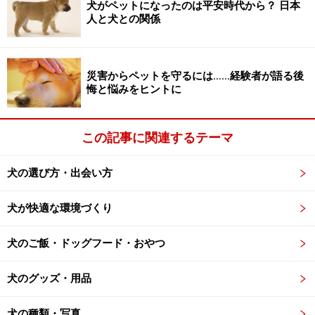
付けておこう。
犬がペットになったのは平安時代から？ 日本
人と犬との関係
ぜひ犬に付けておきたいのが迷子札。旅行に出かけたの
はいいものの、旅先で迷子になってしまうというケース
がわりとあります。「鑑札や迷子札さえ付けておいても
災害からペットを守るには……経験者が語る後
らえれば、家に帰れる犬も多いんですよね」とは、保護
悔と悩みをヒントに
施設スタッフの言葉。
この記事に関連するテーマ
愛犬が迷子になってから、迷子札を付けておけば…、と
思ってみても遅いのです。メダル型、カプセル型などい
犬の選び方・出会い方
くつか種類がありますから、好みのものを選び、愛犬に
付けておくことをお勧めします。迷子札の代わりに、首
犬が快適な環境づくり
輪やリードに犬の名前や連絡先を刺繍や刻印してくれる
タイプもありますので、そうしたものを利用するのもい
犬のご飯・ドッグフード・おやつ
いでしょう。
犬のグッズ・用品
※記事内容は執筆時点のものです。最新の内容をご確認くださ
い。
犬の種類・写真