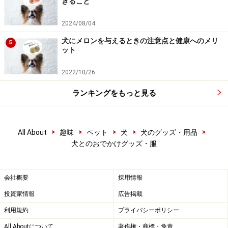
きること
2024/08/04
犬にメロンを与えるときの注意点と健康へのメリ
5
ット
2022/10/26
ランキングをもっと見る
>
>
>
>
>
All About
趣味
ペット
犬
犬のグッズ・用品
犬とのおでかけグッズ・服
会社概要
採用情報
投資家情報
広告掲載
利用規約
プライバシーポリシー
All Aboutについて
著作権・商標・免責