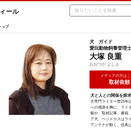
ィール
トップ
犬
ガイド
愛玩動物飼養管理
大塚 良重
おおつか よしえ
メディアの方はこ
取材依頼
犬と人との関係を探求
犬専門ライター歴25年
への感謝を胸に、ライ
載や、取材記事、書籍、
ア犬、ペットロスはラ
アンテナが動く。信条は