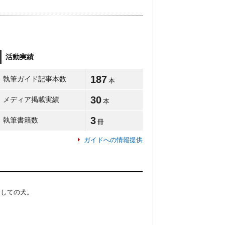
活動実績
187
執筆ガイド記事本数
本
30
メディア掲載実績
本
3
執筆書籍数
冊
ガイドへの情報提供
しての犬。
