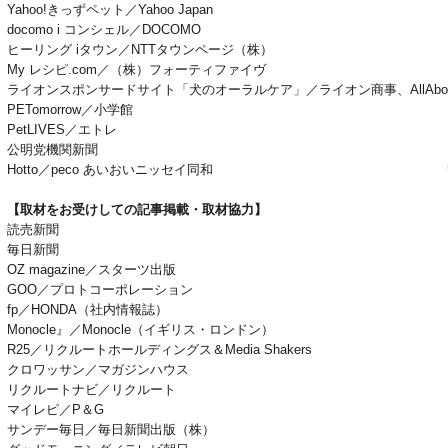
Yahoo!きっずペット／Yahoo Japan
docomo i コンシェル／DOCOMO
ヒーリング iタウン／NTTタウンページ（株）
My レシピ.com／（株）フォーティファイヴ
ライオンスポンサードサイト「犬のオーラルケア」／ライオン商事、AllAbou
PETomorrow／小学館
PetLIVES／エトレ
公明党機関新聞
Hotto／peco あいおいニッセイ同和 
【取材をお受けしての記事掲載・取材協力】
読売新聞
毎日新聞
OZ magazine／スターツ出版
GOO／プロトコーポレーション
fp／HONDA（社内情報誌）
Monocle』／Monocle（イギリス・ロンドン）
R25／リクルートホールディングス＆Media Shakers
クロワッサン／マガジンハウス
リクルートナビ／リクルート
マイレピ／P＆G
サンデー毎日／毎日新聞出版（株）