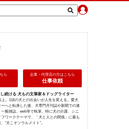
士
ちら
企業・代理店の方はこちら
仕事依頼
し続ける 犬もの文筆家＆ドッグライター
以上。1頭の犬との出会いが人生を変える。愛犬
ターへと転身した後、犬専門月刊誌や新聞での連
一般雑誌、web等で執筆。特に犬の介護、シニ
イフワークテーマで、「犬と人との関係」に最も
、“犬こそソウルメイト”。