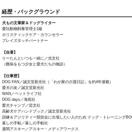
経歴・バックグラウンド
犬もの文筆家＆ドッグライター
愛玩動物飼養管理士1級
ホリスティックケア・カウンセラー
プレイズタッチパートナー
【自著】
りーたんといつも一緒に／光文社
（難病をもつ少女と愛犬たちの物語）
【仕事歴】
DOG FAN／誠文堂新光社（「わが家の介護日記」を約4年連載）
愛犬の友／誠文堂新光社
WAN／ペットライフ社
DOG days／海苑社
愛犬チャンプ／芸文社
高齢犬ケアハンドブック／誠文堂新光社
訓練＆アジリティー競技会に出場したい人のため ドッグ・トレーニングBO
暮しの手帖／暮しの手帖社
週間アスキー／アスキー・メディアワークス