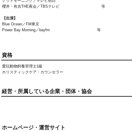
グッドモーニング／テレビ朝日
櫻井・有吉THE夜会／TBSテレビ 等
【出演】
Blue Ocean／FM東京
Power Bay Morning／bayfm 等
資格
愛玩動物飼養管理士1級

ホリスティックケア・カウンセラー
経営・所属している企業・団体・協会
ホームページ・運営サイト