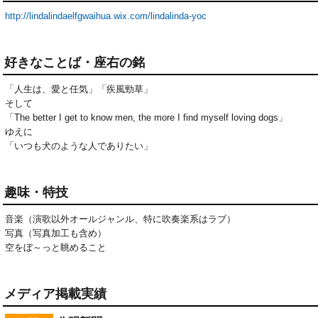
http://lindalindaelfgwaihua.wix.com/lindalinda-yoc
好きなことば・座右の銘
「人生は、愛と任気」「疾風勁草」

そして

「The better I get to know men, the more I find myself loving dogs」

ゆえに

「いつも犬のような人でありたい」
趣味・特技
音楽（演歌以外オールジャンル、特に吹奏楽系はラブ）

写真（写真加工も含め）

空をぼ～っと眺めること
メディア掲載実績