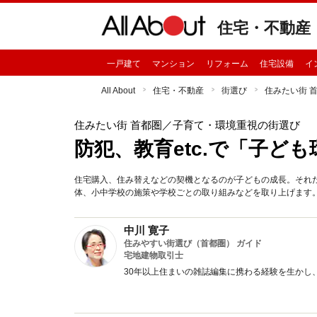
住宅・不動産
一戸建て
マンション
リフォーム
住宅設備
イ
All About
住宅・不動産
街選び
住みたい街 
住みたい街 首都圏
／子育て・環境重視の街選び
防犯、教育etc.で「子ど
住宅購入、住み替えなどの契機となるのが子どもの成長。それ
体、小中学校の施策や学校ごとの取り組みなどを取り上げます
中川 寛子
住みやすい街選び（首都圏） ガイド
宅地建物取引士
30年以上住まいの雑誌編集に携わる経験を生かし