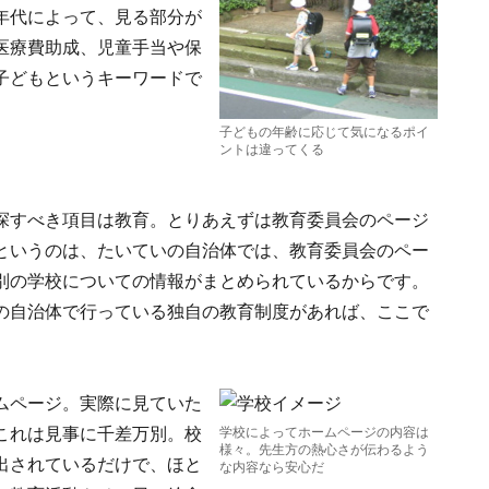
年代によって、見る部分が
医療費助成、児童手当や保
子どもというキーワードで
子どもの年齢に応じて気になるポイ
ントは違ってくる
探すべき項目は教育。とりあえずは教育委員会のページ
というのは、たいていの自治体では、教育委員会のペー
別の学校についての情報がまとめられているからです。
の自治体で行っている独自の教育制度があれば、ここで
ムページ。実際に見ていた
これは見事に千差万別。校
学校によってホームページの内容は
様々。先生方の熱心さが伝わるよう
出されているだけで、ほと
な内容なら安心だ