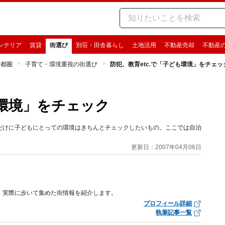
ンテリア
賃貸
街選び
別荘・田舎暮らし
土地活用
不動産売却
不動産
首都圏
子育て・環境重視の街選び
防犯、教育etc.で「子ども環境」をチェッ
も環境」をチェック
だけに子どもにとっての環境はきちんとチェックしたいもの。ここでは自治
。
更新日：2007年04月06日
、実際に歩いて集めた街情報を紹介します。
プロフィール詳細
執筆記事一覧