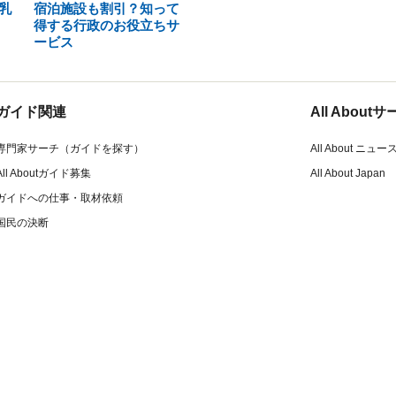
乳
宿泊施設も割引？知って
得する行政のお役立ちサ
ービス
ガイド関連
All Abou
専門家サーチ（ガイドを探す）
All About ニュー
All Aboutガイド募集
All About Japan
ガイドへの仕事・取材依頼
国民の決断