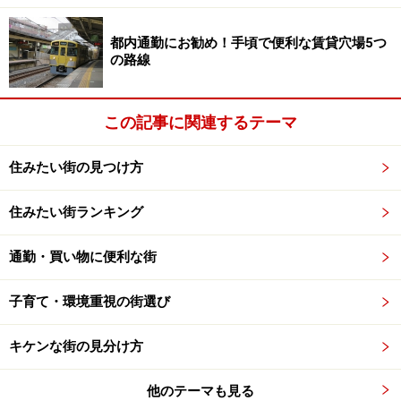
都内通勤にお勧め！手頃で便利な賃貸穴場5つ
の路線
古い不動産会社であれば土地の来歴などには詳しいはず
遊歩道のように都市化による開発で元々の地形が変わっ
この記事に関連するテーマ
ていることもよくあるので、心配な場合には、その場所
が以前何に使われていたかを聞いてみること。地元で長
住みたい街の見つけ方
く商売をしている酒屋さん、米屋さん、魚屋さんあるい
は不動産会社さんなどは良くご存知のはずです。
住みたい街ランキング
通勤・買い物に便利な街
よく見ていただくと写真奥の電柱が傾いているのがお分
子育て・環境重視の街選び
かりいただけるだろう。１本だけなら心配ないが、周辺
の電柱がどれも傾いている場合には注意しよう
キケンな街の見分け方
もうひとつ、現地でよく見ておきたいのは周辺の道路。
他のテーマも見る
軟弱地盤の上に土を盛って作られた道路は部分的に沈む