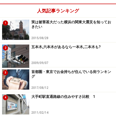
ことがあり、車で走ってみると路面が波打ってでこぼこ
人気記事ランキング
だったりするのです。同様にマンホールの蓋だけが道路
からぼこっと出ている、路面がひび割れている、電柱が
実は被害甚大だった横浜の関東大震災を知ってお
1
きたい
垂直に立っておらず、あちこちを向いているなども危険
信号です。
2015/08/28
五本木,六本木があるなら一本木,二本木も?
2
雑木林、畑、寺社仏閣は
安全地盤の指標
2009/09/07
首都圏・東京でお金持ちが住んでいる街ランキン
3
グ
水田は？、畑は◎と覚えておけば間違いは少なくて済む
2017/08/12
はず
大手町駅直通路線の住みやすさ比較 1
4
逆に安全な地盤は水の溜まりにくい高台ということにな
りますが、その指標となるのが植物です。多くの野菜や
2011/02/14
樹木は水はけの悪い土地では根腐れを起こしてしまい、