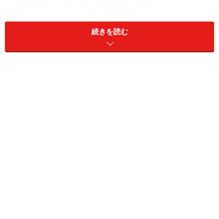
続きを読む
水辺は気持ちいい場所ではあるものの、安全に長く住む
という観点ではあまり歓迎されないこともある
つまり、軟弱で危ない地盤とは水分量の多い地盤という
意味なのです。では、水分量はどこで見るか。それは土
地の高低。「水は低きに流れる」ので、周囲より低い場
所には水がたまるのです。
都電に乗ると東池袋から雑司が谷を経て神田川沿いまで
が下り坂。谷というだけある。かつては池袋駅周辺から
神田川に流れ込む川があり、よく氾濫したものだとか。
現在は暗渠となっている
地名で言えば、江や浜、磯など水辺に関連する字が使わ