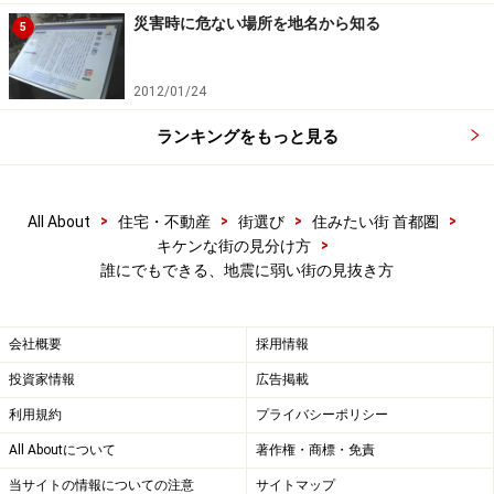
うまく育ちません。そこで、雑木林や畑があるような場
災害時に危ない場所を地名から知る
5
所は水はけの良い場所といえるわけです。ちなみに根元
が水に浸かって生育する葦その他の湿地性植物、樹木で
2012/01/24
はハンノキ、ヌマスギなどが見られる場合には×。危険で
ランキングをもっと見る
す。
>
>
>
>
All About
住宅・不動産
街選び
住みたい街 首都圏
>
キケンな街の見分け方
ちなみに私が住んでいる祐天寺では一番高いところにあ
誰にでもできる、地震に弱い街の見抜き方
るのが古刹祐天寺
もうひとつ、目安となるのは寺社仏閣。日本では昔から
地震、水害その他の危険が少ない高い場所に殿様を始め
会社概要
採用情報
とする偉い人が住み、寺社仏閣などが作られてきたから
投資家情報
広告掲載
です。そのうち、殿様の屋敷や城などはあまり残されて
利用規約
プライバシーポリシー
いませんが、寺社仏閣の多くは今も健在。目安としては
All Aboutについて
著作権・商標・免責
非常に分かりやすいわけです。
当サイトの情報についての注意
サイトマップ