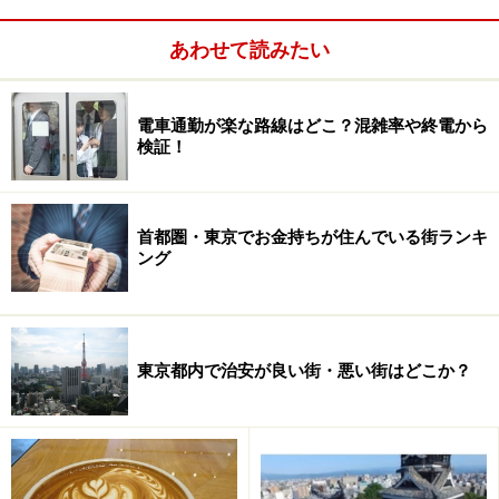
れている場所は危険ですし、流、落などさんずいのつく
あわせて読みたい
字、谷、沢や窪（久保）など低地をあらわす字、稲、
鴨、亀など水辺の動植物を意味する字、橋や堤など水辺
に作られる建築物を意味する字も疑ってみてください。
電車通勤が楽な路線はどこ？混雑率や終電から
検証！
これについては地名が変更されてしまっていることもあ
るので、地名事典などで由来をチェックしてみることを
お勧めします。
首都圏・東京でお金持ちが住んでいる街ランキ
ング
写真の上り坂をさらに上ったところに成城学園駅があ
る。高い場所は地価も高いわけだ
東京都内で治安が良い街・悪い街はどこか？
土地の高低を見るためには歩いてみるのが一番。現地が
下り坂の先、周辺の土地よりも低くて底になっているよ
うな場合はかなり危ないと思ってください。傾斜が緩や
かな場合や起伏が複雑で上り下りが続くような場合は気