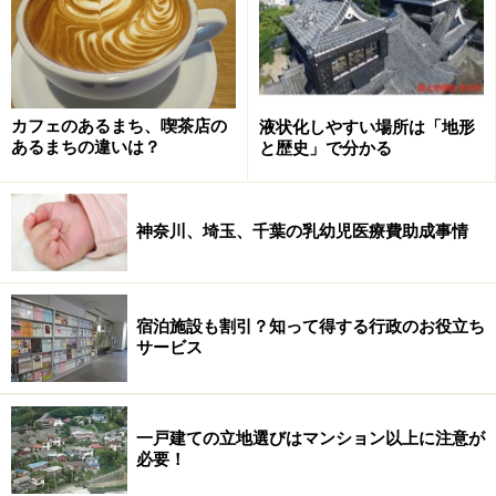
づきにくいので注意が必要。遠くにビルなどが見えるよ
うであれば、その見え方がどう変わるかを意識してみる
と上がった、下がったが感じられます。また、自転車で
走ってみると歩くより高低を感じやすくなるので、こち
カフェのあるまち、喫茶店の
液状化しやすい場所は「地形
らもお勧め。もうひとつ、付近で高い建物に登って周囲
あるまちの違いは？
と歴史」で分かる
の高低を見てみるのも手です。
神奈川、埼玉、千葉の乳幼児医療費助成事情
かつて杉並区から中野区を流れ、神田川に合流していた
桃園川。現在は遊歩道になっている
宿泊施設も割引？知って得する行政のお役立ち
水が集まっている場所という意味では池、沼、川、水田
サービス
の近くなども注意が必要です。こうした場所は地震だけ
でなく、水害の危険性もあります。中でも見落としがち
なのが遊歩道や緑道。入り口に車止めがあって歩行者の
一戸建ての立地選びはマンション以上に注意が
みが通れるという遊歩道、緑道は元水路で、現在は暗渠
必要！
化されているという可能性が高いのです。