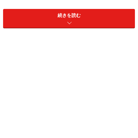
○何もできない僕もこんなにモテるようになりました。
続きを読む
○海外旅行に毎年行っています
○ヨットで世界旅行を実現。高級車も買いました
○信じられますか？（と、いきなりうったえてくる）
皆さん、冷静に読んでみると、なんだか笑えてきません
か？「在宅ワーク」というのは、あくまでも仕事のスタ
イルであり、その中で様々な職種（ライター、データ入
力など）があるのです。在宅ワーク＝データ入力ではな
いし、特に必要な資格はありません。
シングルマザーとか、介護中など人の弱みにつけこん