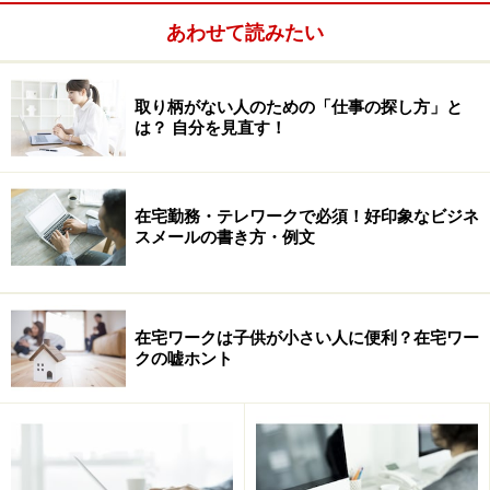
で、結局は多額の教材を購入し、練習し合格しないと仕
あわせて読みたい
事はあげない…など、一生懸命に考えている方をだます
腹ただしい事例がよく起こっているようです。
取り柄がない人のための「仕事の探し方」と
は？ 自分を見直す！
私もSOHOワーカーですが、SOHOは「夢の生活」でもな
ければ、「理想」の生活でもありません…。大変です。
在宅勤務・テレワークで必須！好印象なビジネ
こんな
ページ
からは、即逃げて！
スメールの書き方・例文
※記事内容は執筆時点のものです。最新の内容をご確認くださ
い。
在宅ワークは子供が小さい人に便利？在宅ワー
クの嘘ホント
次のページへ
1
/
2