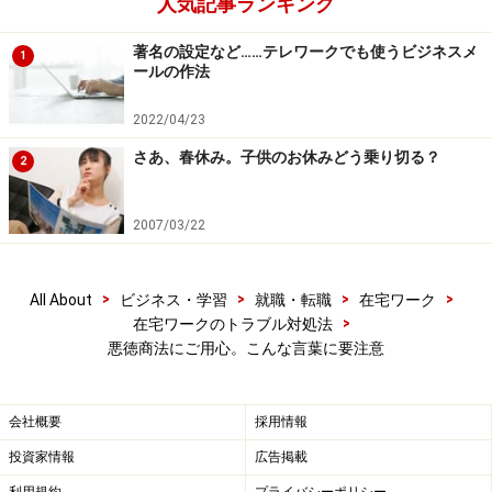
人気記事ランキング
著名の設定など……テレワークでも使うビジネスメ
1
ールの作法
2022/04/23
さあ、春休み。子供のお休みどう乗り切る？
2
2007/03/22
>
>
>
>
All About
ビジネス・学習
就職・転職
在宅ワーク
>
在宅ワークのトラブル対処法
悪徳商法にご用心。こんな言葉に要注意
会社概要
採用情報
投資家情報
広告掲載
利用規約
プライバシーポリシー