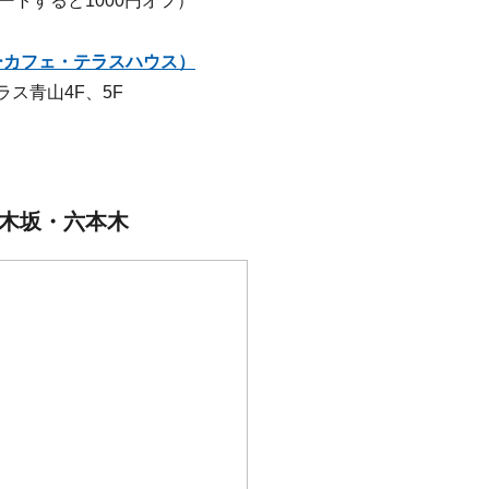
タートすると1000円オフ）
マーサーカフェ・テラスハウス）
ラス青山4F、5F
…乃木坂・六本木