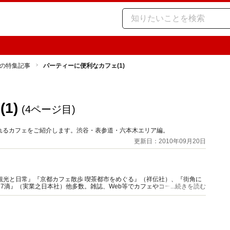
の特集記事
パーティーに便利なカフェ(1)
1)
(4ページ目)
れるカフェをご紹介します。渋谷・表参道・六本木エリア編。
更新日：2010年09月20日
観光と日常』『京都カフェ散歩 喫茶都市をめぐる』（祥伝社）、『街角に
77滴』（実業之日本社）他多数。雑誌、Web等でカフェやコーヒー特集の
...続きを読む
ニア』主宰。