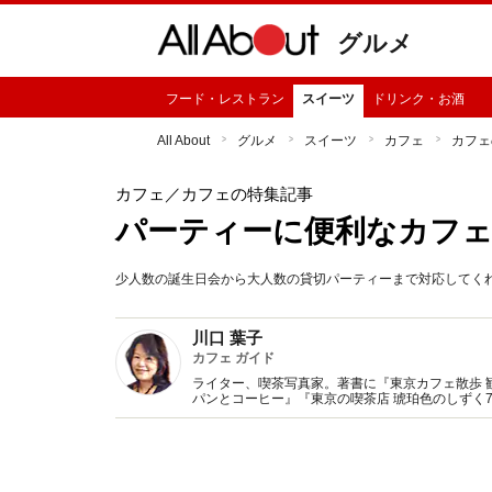
グルメ
フード・レストラン
スイーツ
ドリンク・お酒
All About
グルメ
スイーツ
カフェ
カフェ
カフェ
／カフェの特集記事
パーティーに便利なカフェ(
少人数の誕生日会から大人数の貸切パーティーまで対応してく
川口 葉子
カフェ ガイド
ライター、喫茶写真家。著書に『東京カフェ散歩 
パンとコーヒー』『東京の喫茶店 琥珀色のしずく
監修、記事執筆多数。Webサイト『東京カフェマ