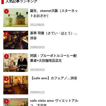
人気記事ランキング
誕生、starnet大阪（スターネッ
1
トおおさか）
2011/06/01
茶亭 羽當（さてい・はとう）…
2
渋谷
2008/10/15
対談：ブルーボトルコーヒー創
3
業者×大坊珈琲店店主
2015/03/10
【cafe ano】カフェアノ…渋谷
4
2006/01/12
cafe vieto arco ヴィエットアル
5
コ…下北沢