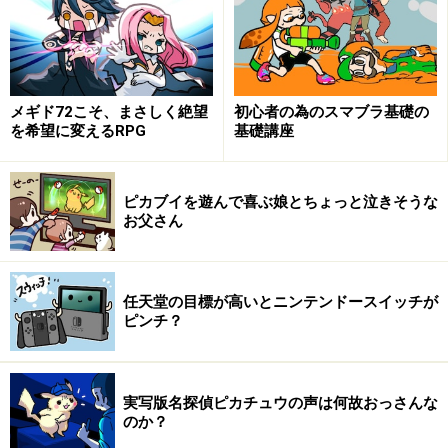
【関連記事】
メギド72こそ、まさしく絶望
初心者の為のスマブラ基礎の
Kinectが売れるために必要な3つのこと（AllAboutゲーム
を希望に変えるRPG
基礎講座
業界ニュース）
Kinectの魅力は、全身で遊べるゲームです。手だけのジ
ピカブイを遊んで喜ぶ娘とちょっと泣きそうな
お父さん
ェスチャーで操作をするゲームなら、Wiiでも楽しめるか
もしれません。しかし、このKinectアドベンチャーは急
流下りをするボートの上で体を傾けたり、ジャンプした
任天堂の目標が高いとニンテンドースイッチが
り、あるいはレールに沿って進むカートの上で障害物を
ピンチ？
しゃがんで避けたり、横に飛び跳ねたり、Kinectならで
はのダイナミックな遊びが楽しめます。また、2人プレ
イだと楽しさ倍増。友達同士でプレイしている様子が
実写版名探偵ピカチュウの声は何故おっさんな
のか？
Kinectのカメラで撮影される、なんて機能もありますか