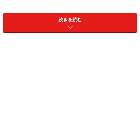
ンハンP3以外にも注目タイトルはいっぱいございます。
もちろん、もうお目当てのゲームがたくさんある方はい
続きを読む
いんですが、どれを遊ぼう、と思っている方もいらっし
ゃると思うんですね。そんなかたに、迷ったらこれを、
というタイトルをいくつかご紹介してみたいと思いま
す。
体全身で遊ぶ魅力を知りたいならKinectア
ドベンチャー！
キネクトはそれなりに広い場所がないと試遊台を置くの
も大変ですから、お店でも試遊できないケースが多いで
しょう。ですから、ぜひゲームショウようなイベントこ
そ、遊んでおきたいですね。まず最初にオススメするの
は、Xbox 360のKinectアドベンチャー！です。コントロ