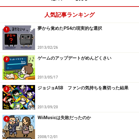
人気記事ランキング
夢から覚めたPS4の現実的な選択
1
2013/02/26
ゲームのアップデートがめんどくさい
2
2013/05/17
※記事内容は執筆時点のものです。最新の内容をご確認くださ
い。
ジョジョASB ファンの気持ちを裏切った結果
3
次のページへ
1
/
3
2013/09/20
WiiMusicは失敗だったのか
4
2008/12/01