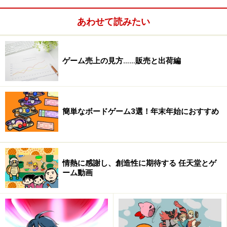
ーラーを使わずにゲームを遊ぶことができるXbox 360の
新システム、2010年11月20日に発売がきまったKinectに
あわせて読みたい
同梱されるタイトルです。手を使わずに遊ぶと言って
も、どんな感覚だろう、と思う人は多いと思うんです
ね。そこで、Kinectの面白さ、楽しさが1番分かりやすい
ゲーム売上の見方……販売と出荷編
タイトルの1つがこのKinectアドベンチャー！というわけ
です。
簡単なボードゲーム3選！年末年始におすすめ
情熱に感謝し、創造性に期待する 任天堂とゲ
ーム動画