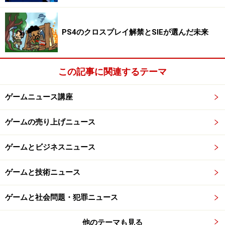
ら、必死にジャンプした場面がでてきたりすると、思わ
ず笑ってしまいます。
PS4のクロスプレイ解禁とSIEが選んだ未来
Kinect用タイトルは多数が出展されますが、まず、
Kinectを生かしたゲームを試してみたいと思う方は、
この記事に関連するテーマ
Kinectアドベンチャー！がオススメです。
ゲームニュース講座
次は、
PlayStation3Moveモーションコントローラー（以
下PSムーブ）対応のオススメタイトルや、その他ガイド
ゲームの売り上げニュース
一押しのゲームをご紹介したいと思います。
ゲームとビジネスニュース
ゲームと技術ニュース
ゲームと社会問題・犯罪ニュース
他のテーマも見る