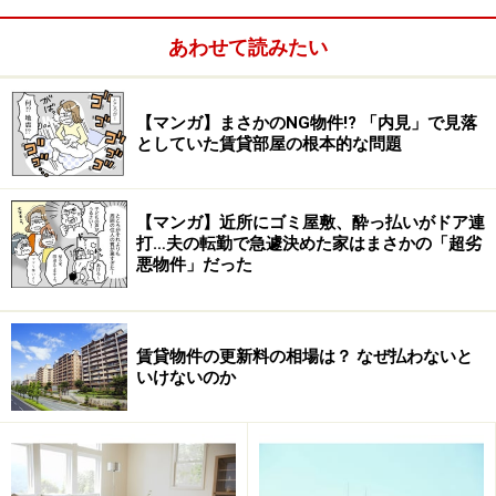
た、希望条件と予算が折り合わないときにも、どの条件
を変更したらいくらくらい安くなるのか、といった相場
あわせて読みたい
が分かっていれば、部屋探しも上手にできるようになる
のです。
【マンガ】まさかのNG物件!? 「内見」で見落
としていた賃貸部屋の根本的な問題
家賃相場の算出の仕方
【マンガ】近所にゴミ屋敷、酔っ払いがドア連
打…夫の転勤で急遽決めた家はまさかの「超劣
悪物件」だった
家賃相場は既存の賃貸物件を対象にして算出されます。
相場を調べるには、ある程度の物件数が必要。どのくら
いの数があればいいのかという決まりはありませんが発
賃貸物件の更新料の相場は？ なぜ払わないと
表されているデータをみると
いけないのか