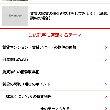
賃貸の家賃の値引き交渉をしてみよう！【新規
契約の場合】
坪単価の計算は、例えば【43平米の2DK、家賃が8万円
の物件】の場合、
43平米÷3.3平米＝約13坪
この記事に関連するテーマ
8万円÷13坪＝0.62万円
賃貸マンション・賃貸アパートの物件の種類
∴坪単価 0.62万円（6200円）
部屋探しの流れ
基本的には、この坪単価から計算したものを家賃相場と
賃貸物件の情報収集術
して活用しています。でも、それでは具体的に家賃はい
くらなのか、分かりづらい人のために、賃料そのものか
賃貸の間取り選びのポイント
ら計算して家賃相場を出しているものもあります。
一味違う こだわりの賃貸物件
※記事内容は執筆時点のものです。最新の内容をご確認くださ
い。
他のテーマも見る