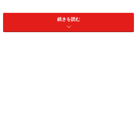
る」ということになるのです。
続きを読む
相場感覚が養われてくると、部屋探しをするのもずいぶ
ん楽になるし、掘り出し物件があったときにもそれが安
いのかどうか、パッと判断できるようになります。ま