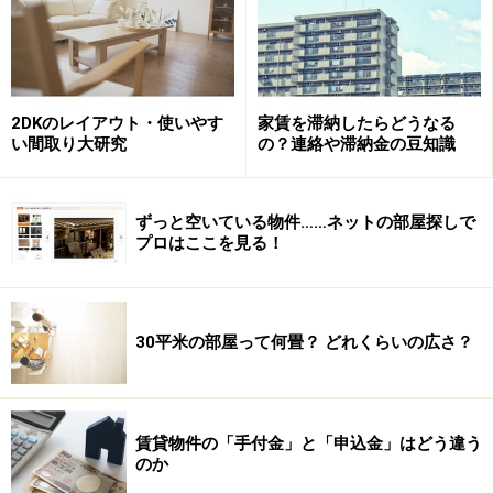
2DKのレイアウト・使いやす
家賃を滞納したらどうなる
い間取り大研究
の？連絡や滞納金の豆知識
最低でも1駅20件以上のデータ
をとっているようです。
ずっと空いている物件……ネットの部屋探しで
プロはここを見る！
家賃相場のデータは、大きく分けて2種類あります。ひ
とつは、
坪単価の平均データ
を出したもので、もうひと
つは,span class="bo1">賃料そのものの平均データを出し
30平米の部屋って何畳？ どれくらいの広さ？
たもの。
坪単価とは、一坪あたりの賃料のこと
で、一坪とは昔か
ら使われている不動産の基本単位。1坪＝1間×1間＝約
賃貸物件の「手付金」と「申込金」はどう違う
1.8m×約1.8m＝約3.3平米に相当します。たたみ2畳分が
のか
一坪ですね。（たたみの長いほうが1間）