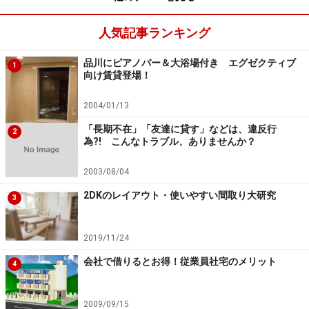
人気記事ランキング
次のページへ
1
/
2
品川にピアノバー＆大浴場付き エグゼクティブ
1
向け賃貸登場！
2004/01/13
「長期不在」「友達に貸す」などは、違反行
2
為?! こんなトラブル、ありませんか？
2003/08/04
2DKのレイアウト・使いやすい間取り大研究
3
2019/11/24
会社で借りるとお得！従業員社宅のメリット
4
2009/09/15