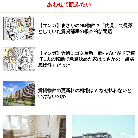
あわせて読みたい
【マンガ】まさかのNG物件!? 「内見」で見落
としていた賃貸部屋の根本的な問題
【マンガ】近所にゴミ屋敷、酔っ払いがドア連
打…夫の転勤で急遽決めた家はまさかの「超劣
悪物件」だった
にもありますが、基本的には賃借人の故意・過失（わざ
とやってしまった、わざとじゃないけど壊してしまっ
賃貸物件の更新料の相場は？ なぜ払わないと
いけないのか
た）、また、通常の使用を超えるような暮らし方による
損耗、さらに
善管注意義務違反
による損耗分を修復する
ための費用は、賃借人の負担です。でも、壁紙の日焼け
や通常使用によるじゅうたん、畳の磨り減りなど自然損
耗の修繕費は賃貸人（＝大家さん）の負担だとする考え