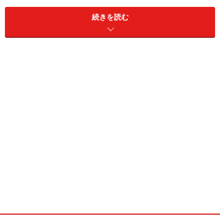
続きを読む
次の入居者を募集するために畳は張り替えてしまうケース
がほとんど。しかし、通常使用による畳の磨り減りも入居
者が張替え代をすべて負担するのはおかしな話だ
国土交通省のガイドライン