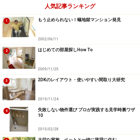
人気記事ランキング
もう止められない！蟻地獄マンション発見
1
2002/06/11
はじめての部屋探しHow To
2
2009/11/25
2DKのレイアウト・使いやすい間取り大研究
3
2019/11/24
失敗しない物件選び プロが実践する見学時裏ワザ
4
10
2015/02/28
大切な家族、ペットと一緒に賃貸に住む