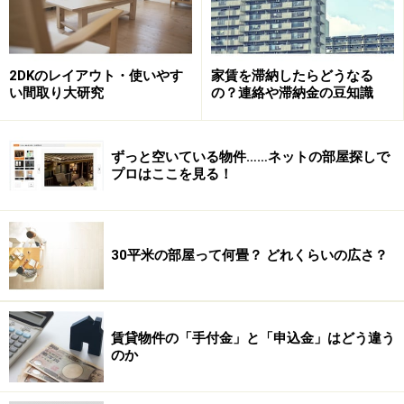
方が、最近主流になってきました。本来、経年変化によ
る建物価値の減少分は、毎月支払っている家賃から負担
されるべきものであり、入居者が退去するときに負う原
2DKのレイアウト・使いやす
家賃を滞納したらどうなる
状回復義務とは、入居したときの新品の状態に戻すもの
い間取り大研究
の？連絡や滞納金の豆知識
ではないのです。
ずっと空いている物件……ネットの部屋探しで
＞＞＞敷金を多く取り戻すには？
プロはここを見る！
※記事内容は執筆時点のものです。最新の内容をご確認くださ
い。
30平米の部屋って何畳？ どれくらいの広さ？
次のページへ
1
/
2
賃貸物件の「手付金」と「申込金」はどう違う
のか