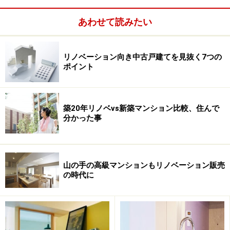
あわせて読みたい
リノベーション向き中古戸建てを見抜く7つの
ポイント
築20年リノベvs新築マンション比較、住んで
分かった事
元は築37年の木造アパート
こちらは元の物件の外装。建物の老朽化が進んでおり、建
山の手の高級マンションもリノベーション販売
替えも検討されていた。
の時代に
この物件、元は築37年の『フロなし木造2階建てアパー
ト』。
一棟まるごとのリノベーションによって、真っ白
の壁が目を引く、パリのアパルトマン風賃貸物件へと生