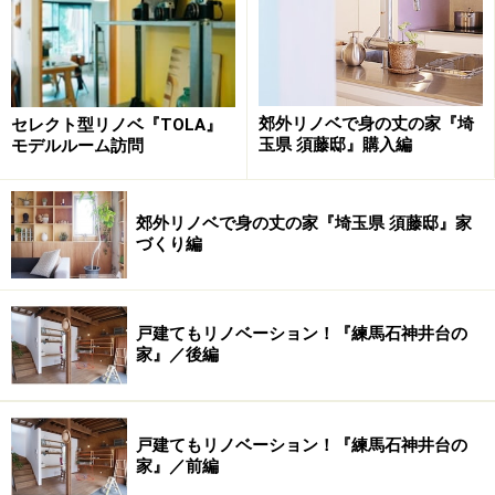
まれ変わりました
。
小田急線豪徳寺駅から徒歩1分。駅前の商店街を抜ける
とすぐの場所に位置し、周辺エリアには緑の多い閑静な
郊外リノベで身の丈の家『埼
セレクト型リノベ『TOLA』
住宅街が広がっています。昔ながらの商店街や家並みの
玉県 須藤邸』購入編
モデルルーム訪問
なかに路面電車が走る、のんびりとした風景がありなが
ら、下北沢へ5分、三軒茶屋へ13分、渋谷まで15分と周
辺都市へのアクセスも便利な立地です。
郊外リノベで身の丈の家『埼玉県 須藤邸』家
づくり編
建物の老朽化が進んでいたため、建て替えも検討されま
したが、
既存の建物面積を維持し、戸数を守るために、
戸建てもリノベーション！『練馬石神井台の
構造補強を施しながら一棟をまるごとリノベーションす
家』／後編
ることに
。既存の建物の形状と配置はそのまま、内装と
外装だけでなく細かいディテールまでに、コンセプトの
イメージが一貫して表現されています。
戸建てもリノベーション！『練馬石神井台の
家』／前編