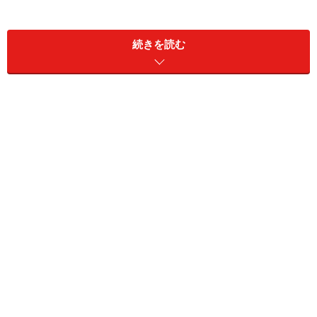
物件名は『nana』。フランス語で女の子という意味。物件
続きを読む
数の"7"と言葉遊び。
実はこれ、今回ご紹介する賃貸物件のコンセプト。物語
のはじまりを予感させるコピーが、この物件を舞台にし
た素敵な生活の序章であるかのようです。今回は、築37
年木造2階建アパートが1棟まるごとのリノベーションに
よって、人気賃貸物件へ生まれ変わった実例をご紹介し
ます。
古さ、耐震に対する不安、狭さなどのマイナス要
素も、リノベーションによって新たなストーリーを吹き
込むことで、取り除くことが可能なのです
。