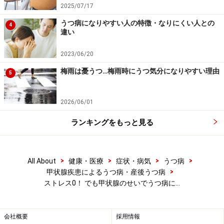
2025/07/17
うつ病になりやすい人の特徴・なりにくい人との
4
違い
2023/06/20
梅雨は憂うつ…梅雨時にうつ気分になりやすい理由
5
2026/06/01
ランキングをもっと見る
>
>
>
>
All About
健康・医療
症状・病気
うつ病
>
甲状腺疾患によるうつ病・産後うつ病
ストレス0！ でも甲状腺のせいでうつ病に…
会社概要
採用情報