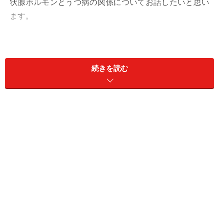
状腺ホルモンとうつ病の関係についてお話したいと思い
ます。
続きを読む
甲状腺ホルモンって何？
甲状腺ホルモンを出す「甲状腺」は、のど仏の下に位置
する内分泌器官で、羽根を広げた蝶のような形状をして
います。甲状腺は血液中のヨードと呼ばれるものを取り
込んで、T3,T4と呼ばれる2種類の甲状腺ホルモンを分泌
し、全身の細胞や器官の代謝を調節するのが主な役目で
す。このホルモンは脳にも作用するので、量が多すぎて
も少なすぎても、精神状態に悪い影響が起こります。