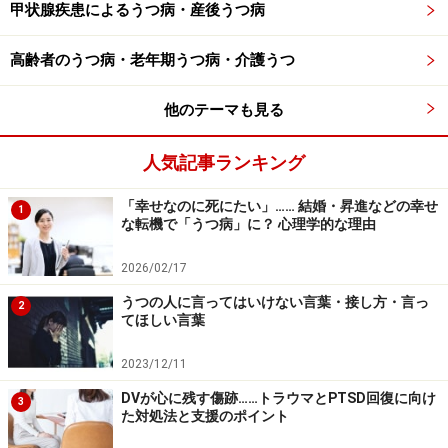
甲状腺疾患によるうつ病・産後うつ病
断・治療行為ではありません。診断・治療を必要とする方は、適
切な医療機関での受診をおすすめいたします。記事内容は執筆者
個人の見解によるものであり、全ての方への有効性を保証するも
高齢者のうつ病・老年期うつ病・介護うつ
のではありません。当サイトで提供する情報に基づいて被ったい
かなる損害についても、当社、各ガイド、その他当社と契約した
情報提供者は一切の責任を負いかねます。
他のテーマも見る
免責事項
人気記事ランキング
「幸せなのに死にたい」…… 結婚・昇進などの幸せ
1
な転機で「うつ病」に？ 心理学的な理由
2026/02/17
うつの人に言ってはいけない言葉・接し方・言っ
2
てほしい言葉
2023/12/11
DVが心に残す傷跡……トラウマとPTSD回復に向け
3
た対処法と支援のポイント