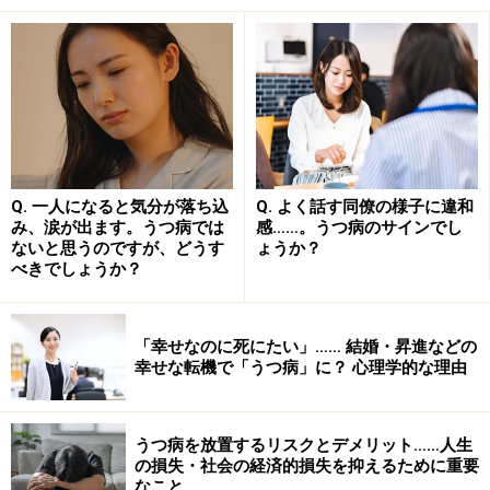
甲状腺機能の異常で起きる悪影響
甲状腺機能低下が特徴的な病気に「橋本病」などがあり
ます。甲状腺ホルモンの不足により、以下のような精神
Q. 一人になると気分が落ち込
Q. よく話す同僚の様子に違和
症状が起こります。
み、涙が出ます。うつ病では
感……。うつ病のサインでし
ないと思うのですが、どうす
ょうか？
疲れやすい
べきでしょうか？
意欲の減退
集中力の低下
「幸せなのに死にたい」…… 結婚・昇進などの
幸せな転機で「うつ病」に？ 心理学的な理由
記憶力の低下
頭の回転が以前より鈍くなる
うつ病を放置するリスクとデメリット……人生
つまり、甲状腺機能が低下すると、うつ病でよく見られ
の損失・社会の経済的損失を抑えるために重要
る症状が出現しやすくなるのです。一方、甲状腺機能亢
なこと