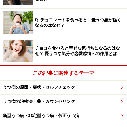
進が特徴的な病気にはバセドウ病などがあり、以下のよ
うな精神症状が見られます。
Q. チョコレートを食べると、憂うつ感が軽く
なるのはなぜ？
不安や緊張が強い
イライラし、気が散りやすい
気分が変化しやすい
チョコを食べると幸せな気持ちになるのはな
ぜ？ 憂うつな気分や恋愛感情への作用とは
甲状腺機能に異常が生じると、上記のように、精神活動
に様々な影響が現れますが、甲状腺ホルモンの他にも副
腎皮質ホルモン、性ホルモンなどもうつ病の原因になり
この記事に関連するテーマ
ます。ホルモンは正常に働いている間はなかなかその存
うつ病の原因・症状・セルフチェック
在に気付きにくいものですが、私達を肉体的にも精神的
にも支障なく機能させる上で重要な役目を担っていま
うつ病の治療法・薬・カウンセリング
す。
新型うつ病・非定型うつ病・仮面うつ病
※記事内容は執筆時点のものです。最新の内容をご確認くださ
い。
※当サイトにおける医師・医療従事者等による情報の提供は、診