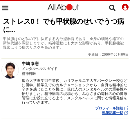
ストレス0！ でも甲状腺のせいでうつ病
に…
甲状腺はのど仏の下に位置する内分泌器官であり、全身の細胞や器官の
新陳代謝を調節しますが、精神活動にも大きな影響があり、甲状腺機能
異常はうつ病のリスクを高めます。
更新日：
2009年06月09日
中嶋 泰憲
メンタルヘルス ガイド
精神科医
慶応大学医学部卒業後、カリフォルニア大学バークレー校など
に留学。留学先でのカルチャーショックから、自身も精神的な
辛さを感じたことを機に、現代人のメンタルヘルスの重要性を
悟りました。精神病院の現場から、みなさまの毎日の心の健康
管理にお役に立てるよう、メンタルヘルスに関する情報発信を
行っていきます。
プロフィール詳細
執筆記事一覧