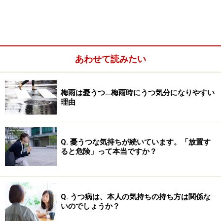
あわせて読みたい
梅雨は憂うつ…梅雨時にうつ気分になりやすい
理由
少し専門的になりますが、甲状腺ホルモンはうつ病と何
Q. 憂うつな気持ちが続いています。「放置す
らかの関わりがあります。甲状線ホルモンの分泌は脳下
ると危険」って本当ですか？
垂体から分泌されるTSHと呼ばれるホルモンによって調
節されているのですが、うつ病になると、下垂体を刺激
しても、TSHの量が増加しない傾向が知られているので
Q. うつ病は、本人の気持ちの持ち方は関係な
す。次に、甲状腺機能に異常が生じた時の精神状態への
いのでしょうか？
影響を述べます。