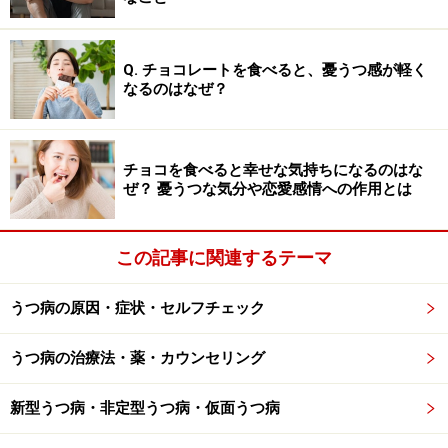
何かきっかけはなかったですか？うつ病になる前には、
あるきっかけがあることが少なくありません。例えば、
Q. チョコレートを食べると、憂うつ感が軽く
なるのはなぜ？
会社での異動、転勤、また、引越しなど環境が変化した
時、また、肉親が亡くなられるといったような辛い出来
事を経験した時はうつ病のリスクが高まります。
チョコを食べると幸せな気持ちになるのはな
ぜ？ 憂うつな気分や恋愛感情への作用とは
落ち込み具合は日常で見られるレベルでしょうか？イン
ターネットなどで、うつ病のセルフチェックをされると
この記事に関連するテーマ
良いと思います。
うつ病の原因・症状・セルフチェック
いよいよ精神科を受診する際には、その人に一緒に付き
添って行きましょう。医師がうつ病と診断を下すには、
うつ病の治療法・薬・カウンセリング
いろいろな情報が必要です。本人のみならず、ご家族の
方から見た本人の様子の変化は貴重な情報となります。
新型うつ病・非定型うつ病・仮面うつ病
またうつになると、口数も少ないので、医師とうまくコ