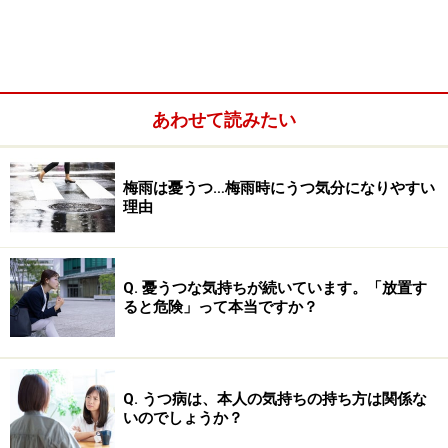
あわせて読みたい
梅雨は憂うつ…梅雨時にうつ気分になりやすい
理由
うつ病の前兆……身近な人が気づけるサイン
Q. 憂うつな気持ちが続いています。「放置す
うつ病のサインには以下のようなものがあります。
ると危険」って本当ですか？
すぐに疲れを口にする・常に疲れているように見え
る
Q. うつ病は、本人の気持ちの持ち方は関係な
これまで好きだったものにも興味を示さない
いのでしょうか？
眠れない・眠りすぎなどを訴える