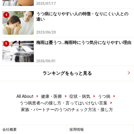
2025/07/17
れません。うつ病は治療で良くなる病気なのですが、残
うつ病になりやすい人の特徴・なりにくい人との
4
念な事にすぐ治る病気ではありません。抗うつ薬の効果
違い
が現れるまで、2週間程度かかります。しかし、抗うつ
薬に即効性がない事は、抗うつ薬に対する依存が生じな
2023/06/20
いという利点でもあります。とにかく、ゆっくり見守っ
梅雨は憂うつ…梅雨時にうつ気分になりやすい理由
5
てあげましょう。
2026/06/01
相手の態度、言動を深刻に受け止めない
ランキングをもっと見る
せっかく気分を晴らしてあげようと思って、散歩に誘っ
ても相手はつれない態度。「せっかく心配してあげてい
るのに、私の気持ちをわかっていないのかな…」という
>
>
>
>
All About
健康・医療
症状・病気
うつ病
事もあるでしょう。しかし、あまり真に受けないでおき
>
うつ病患者への接し方・言ってはいけない言葉
ましょう。うつになると、今まで楽しめていた事を楽し
家族・パートナーのうつのチェック方法・接し方
めなくなり、何をするにも億劫なのです。うつ病がこの
ような態度を取らせていると考えてみましょう。
会社概要
採用情報