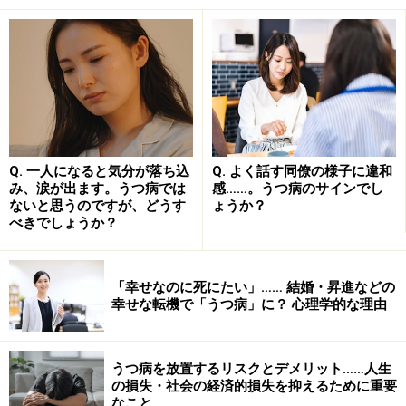
口数が少なくなる
セックスに興味がなくなる
食欲がなくなる
飲酒、タバコ、コーヒーの量が多くなる
一日のうち、朝方の調子が特に悪そうに見える
Q. 一人になると気分が落ち込
Q. よく話す同僚の様子に違和
うつ病は脳内の神経伝達物質であるセロトニン系の不調
み、涙が出ます。うつ病では
感……。うつ病のサインでし
が原因です。自力で治る病気ではなく、抗うつ薬による
ないと思うのですが、どうす
ょうか？
べきでしょうか？
治療が必要ですが、治療をすれば比較的簡単によくなり
ます。しかし精神科（神経科）を受診しないで、放って
おくとうつの症状は重くなってしまい、回復までに手間
「幸せなのに死にたい」…… 結婚・昇進などの
と時間がかかります。次に、うつを見逃さない為にはど
幸せな転機で「うつ病」に？ 心理学的な理由
のような事に気を付けたら良いかを述べます。
うつ病を放置するリスクとデメリット……人生
の損失・社会の経済的損失を抑えるために重要
うつを見逃さないためには？
なこと