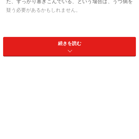
た、すっかり塞ぎこんでいる、という場合は、うつ病を
疑う必要があるかもしれません。
うつになると気分の落ち込みが強く、急に人が変わって
しまったように性格が変わることも少なくありません。
続きを読む
しかもうつ病はありふれた病気。なんと
４～６人に１人
が一生の間に一度はかかるとも言われています。
自分の大切な方がうつ病を早期発見し、正しく対処でき
るように、うつ病について知っておくべきことをご紹介
します。