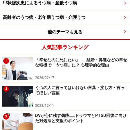
ミュニケーションが取れない場合もあります。
甲状腺疾患によるうつ病・産後うつ病
高齢者のうつ病・老年期うつ病・介護うつ
他のテーマも見る
うつの方への接し方で気を付けたいこと
人気記事ランキング
「幸せなのに死にたい」…… 結婚・昇進などの幸せ
1
な転機で「うつ病」に？ 心理学的な理由
うつから回復していく上で、身近な人のサポートは重要な
カギです
2026/02/17
うつの人に言ってはいけない言葉・接し方・言っ
うつの本人をサポートする際には、以下のことを念頭に
2
てほしい言葉
置くと良いと思います。
2023/12/11
あせらないでゆっくり見守る
DVが心に残す傷跡……トラウマとPTSD回復に向け
3
た対処法と支援のポイント
うつの症状がなかなか改善しないと、ご家族の方も「ど
うして、良くならないのかな」とあせってしまうかもし