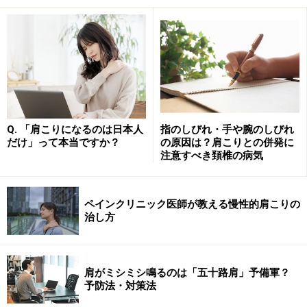
の筋肉にも作用するという実験結果もあります。しっか
りと朝の起床時にセロトニン神経系が働くようにしたい
ものです。
ストレスとセロトニンの関係性
ヒトが強いストレスにさらされた場合に、血圧や心拍数
Q. 「肩こりになるのは日本人
指のしびれ・手や腕のしびれ
だけ」って本当ですか？
の原因は？肩こりとの併発に
を上昇させるといった交感神経系の働きが高まります
注意すべき頚椎の病気
が、これにはノルアドレナリンが関係します。
ペインクリニック医師が教える慢性的肩こりの
セロトニンは、ノルアドレナリンを抑制する働きがある
治し方
ため、セロトニンが不足すると、強い恐怖感や不安感に
見舞われパニックを起こす可能性があると言われていま
す。
肩がミシミシ鳴るのは「五十路肩」予備軍？
予防法・対策法
長期間に渡るストレスの強い生活では、セロトニン不足