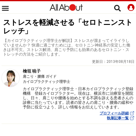
ストレスを軽減させる「セロトニンスト
レッチ」
【カイロプラクティック理学士が解説】ストレスが溜まってイライラし
ていませんか？ 快適に過ごすためには、セロトニン神経系の安定した働
きは不可欠。ストレス解消、肩こり予防にも効果のあるセロトニン・ス
トレッチの方法をご紹介します。
更新日：
2013年08月18日
檜垣 暁子
肩こり・腰痛 ガイド
カイロプラクティック理学士
カイロプラクティック理学士・日本カイロプラクティック登録
機構 登録カイロプラクター。現在は、横浜市に治療室を開院
し、日々、肩こりや腰痛を始めとする不調を訴える患者さんの
診療に当たっています。読者の皆さんの肩こり・腰痛の緩和や
予防に役立つよう、詳しい情報をお伝えしていきます。
プロフィール詳細
執筆記事一覧