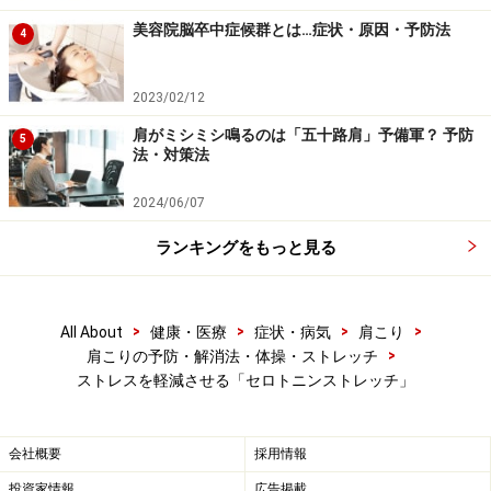
です。
美容院脳卒中症候群とは…症状・原因・予防法
4
そこで、セロトニン分泌を高めるための重要ポイント
2023/02/12
「一定のリズム」をとりながら動かす、ということを意
肩がミシミシ鳴るのは「五十路肩」予備軍？ 予防
5
識してストレッチを行ってみましょう。オフィスでのイ
法・対策法
ライラと肩こりを解消しましょう！
2024/06/07
ランキングをもっと見る
1.立ち姿勢か座り姿勢で始めましょう
>
>
>
>
All About
健康・医療
症状・病気
肩こり
1. 立ち姿勢でも座っていても結構です。顔を正面に向
>
肩こりの予防・解消法・体操・ストレッチ
けます。
ストレスを軽減させる「セロトニンストレッチ」
会社概要
採用情報
投資家情報
広告掲載