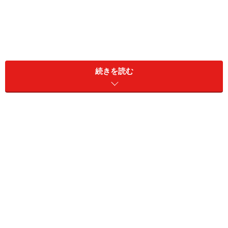
セロトニン不足で起きる症状
続きを読む
ストレス解消！セロトニンストレッチ
セロトニンは姿勢にも影響？
私達の脳の中には、約1兆個の神経細胞があり、あらゆ
る情報が神経細胞から神経細胞へ伝わっていきます。そ
の時に重要な働きをするのが、神経伝達物質です。
感情のコントロールに関わる神経伝達物質「セロトニ
ン」は、生活のリズムが乱れることで不足してしまい、