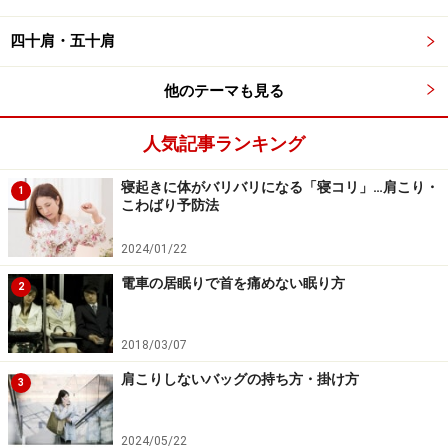
イライラして攻撃的になりやすい。
四十肩・五十肩
朝、起床後の気分がすぐれず、体を動かす気になれ
ない。
他のテーマも見る
気持ちが晴れず不安定。
人気記事ランキング
きれいな姿勢をシャキっと保ちにくい。
周囲とのコミュニケーションがとりにくくなる。
寝起きに体がバリバリになる「寝コリ」…肩こり・
1
こわばり予防法
少しのつらい出来事、状況に耐え難くなる。
2024/01/22
電車の居眠りで首を痛めない眠り方
2
ストレス解消！セロトニンストレッチ
2018/03/07
肩こりしないバッグの持ち方・掛け方
セロトニン分泌には、朝の太陽の光を浴びることも大切
3
なため、朝のラジオ体操はとても適していると思いま
す。しかし、出勤前の慌しさで朝は時間の無い人が多い
2024/05/22