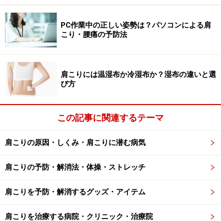
を招き、感情のコントロールが不安定になりますので、
生活のリズムを整える他にも生活環境は大切です。
PC作業中の正しい姿勢は？パソコンによる肩
こり・腰痛の予防法
肩こりには温湿布か冷湿布か？湿布の違いと選
セロトニン不足で起きる症状
び方
この記事に関連するテーマ
セロトニン不足でイライラ
肩こりの原因・しくみ・肩こりに潜む病気
セロトニン不足では、気分的な問題も生じますが、痛み
肩こりの予防・解消法・体操・ストレッチ
に対しても敏感になるとも言われています。これは、セ
ロトニンのもつ鎮痛効果が不十分になるためです。その
肩こりを予防・解消するグッズ・アイテム
他の症状についても挙げてみましょう。
■セロトニン不足の症状
肩こりを治療する病院・クリニック・治療院