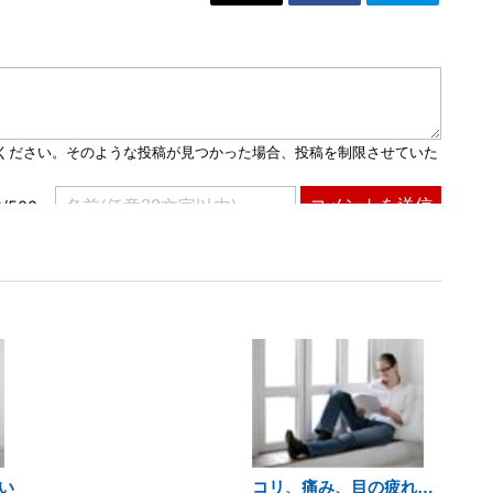
い
コリ、痛み、目の疲れ…