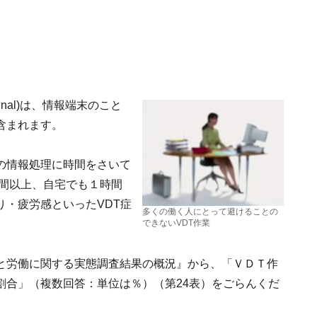
rminal)は、情報端末のこと
含まれます。
の情報処理に時間をさいて
時間以上、自宅でも１時間
・疲労感といったVDT症
多くの働く人にとって避けることの
できないVDT作業
と労働に関する実態調査結果の概況』から、「ＶＤＴ作
割合」（複数回答：単位は％）（第24表）をごらんくだ