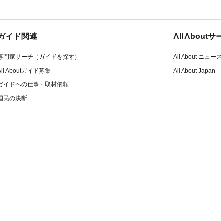
ガイド関連
All Abou
専門家サーチ（ガイドを探す）
All About ニュー
All Aboutガイド募集
All About Japan
ガイドへの仕事・取材依頼
国民の決断