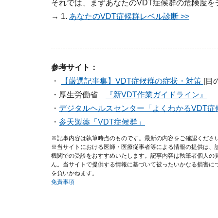
それでは、まずあなたのVDT症候群の危険度を
→ 1.
あなたのVDT症候群レベル診断 >>
参考サイト：
・
【厳選記事集】VDT症候群の症状・対策
[目
・厚生労働省
『新VDT作業ガイドライン』
・
デジタルヘルスセンター「よくわかるVDT症
・
参天製薬「VDT症候群」
※記事内容は執筆時点のものです。最新の内容をご確認くださ
※当サイトにおける医師・医療従事者等による情報の提供は、
機関での受診をおすすめいたします。記事内容は執筆者個人の
ん。当サイトで提供する情報に基づいて被ったいかなる損害に
を負いかねます。
免責事項