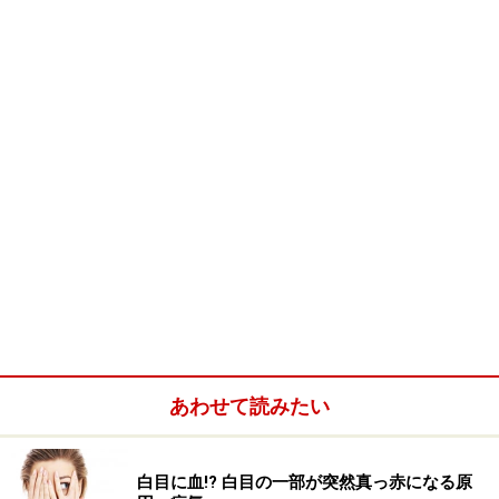
エアコンの送風が顔を直撃しないように調整する
夜遅くまでの残業を減らす
夜型の生活を改める
目にスチームパックをする
近距離を見るためのメガネを使用する
あわせて読みたい
デスクライトの電球光が直接目にはいらないように
する
白目に血!? 白目の一部が突然真っ赤になる原