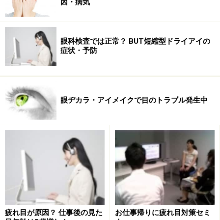
因・病気
最後に今すぐ簡単なケアを試したい人にオススメの目の
ケア方法をご紹介します。
眼科検査では正常？ BUT短縮型ドライアイの
⇒
今すぐ実践！ 目の潤いと癒し >>
症状・予防
参考サイト：
・
HELP! ドライアイネットワーク
眼ヂカラ・アイメイクで目のトラブル発生中
・Yahoo! ヘルスケア
ドライアイ・角膜乾燥症
All About 関連サイト：
・
【厳選記事集】ドライアイの症状・対策治療
[目の健康]
※記事内容は執筆時点のものです。最新の内容をご確認くださ
い。
※当サイトにおける医師・医療従事者等による情報の提供は、診
断・治療行為ではありません。診断・治療を必要とする方は、適
切な医療機関での受診をおすすめいたします。記事内容は執筆者
個人の見解によるものであり、全ての方への有効性を保証するも
疲れ目が原因？ 仕事後の見た
お仕事帰りに疲れ目対策セミ
のではありません。当サイトで提供する情報に基づいて被ったい