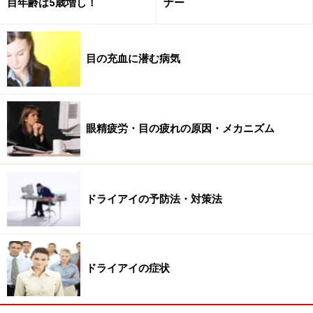
目年齢は5歳増し！
ナー
かなる損害についても、当社、各ガイド、その他当社と契約した
情報提供者は一切の責任を負いかねます。
免責事項
目の充血に潜む病気
【編集部おすすめの購入サイト】
Amazonでドライアイ対策用品をチェック！
眼精疲労・目の疲れの原因・メカニズム
楽天市場でドライアイ対策用品をチェック！
ドライアイの予防法・対策法
ドライアイの症状