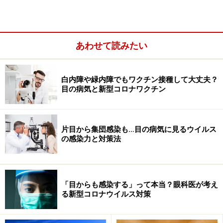
っしゃいます。このレーザーの機械はまだ開発段階らし
いのですが、将来日本でも使えるようになったら朗報で
すね。今アメリカに治療を受けに行くには、専門のコー
ディネーター業者を通すのが一般的なようですが、費用
あわせて読みたい
はコーディネート料込みで50万円から100万円ほどかか
るようです。
白内障や緑内障でもワクチン接種して大丈夫？
目の病気と新型コロナワクチン
片目から集団感染も…目の病気に見るウイルス
の感染力と対策法
「目からも感染する」って本当？眼科医が考え
る新型コロナウイルス対策