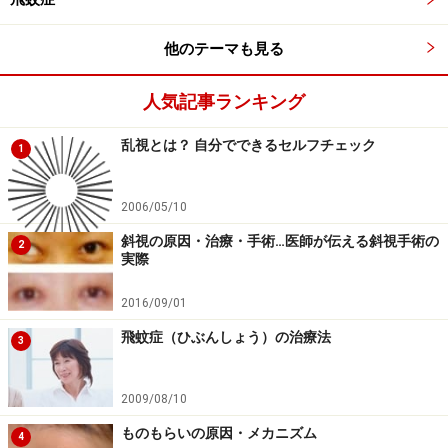
し当院に来られる前に多くの眼科を受診し、どの眼科で
も「問題ない」「気のせいだ」と言われ、ノイローゼの
他のテーマも見る
ような状態になっている患者さんも現実には多くいらっ
人気記事ランキング
しゃいます。ひどいケースでは、病院で診断してもらえ
ない飛蚊の正体や現象が気になるあまり、学校や仕事に
乱視とは？ 自分でできるセルフチェック
1
も行けなくなり、家族も困り果ててしまい、当院で診
察・説明をしても全くノイローゼ状態が改善しない方も
2006/05/10
いらっしゃいました。毎日起きている間はずっと飛蚊が
見えるので、極端に気になりだすと心まで壊れてしまう
斜視の原因・治療・手術…医師が伝える斜視手術の
2
実際
のでしょう。これは医師としてもとても辛いケースで
す。
2016/09/01
飛蚊症（ひぶんしょう）の治療法
3
私は「他の病院で治らないような患者さんを治療してさ
しあげたい」というモットーを持っていますので、以前
2009/08/10
「息子が飛蚊症が気になって引きこもってしまい、自殺
ものもらいの原因・メカニズム
も考えているようなのでなんとかしてやってほしい」と
4