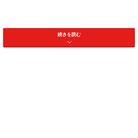
続きを読む
飛蚊は目の中で動くので、うまく端の方に行ってくれれ
ば気にならなくなります。あまり神経質にならず、自然
と移動してくれることを気長に祈りましょう。
アメリカでは、レーザーを使って硝子体混濁を細かく砕
いて飛蚊症を目立たなくする治療をしている先生がいら