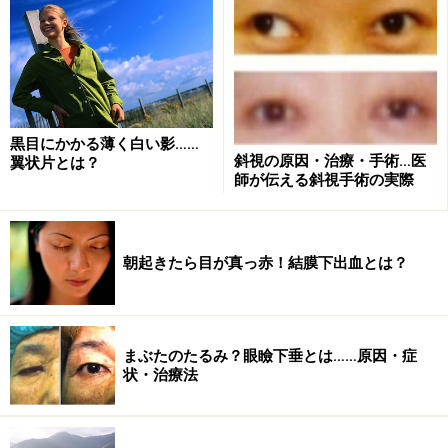
網膜裂孔による飛蚊症の治療法
網膜に裂け目ができると、眼内の水分が網膜の下にしみ
こんで、網膜はく離を起こす可能性が高いので、レーザ
ーによる治療が必要。
黒目にかかる薄く白い影……
斜視の原因・治療・手術…医
翼状片とは？
師が伝える斜視手術の実際
大切なのは、レーザー治療はあくまで網膜裂孔が網膜は
く離に進展しないための治療であり、厳密には飛蚊症を
治すための治療ではないということです。他院でレーザ
朝起きたら目が真っ赤！結膜下出血とは？
ー治療を受けたが飛蚊症が治らない、といって病院に来
られる患者さんも少なくないのですが、それは治療の目
的がそもそも違うためです。
まぶたのたるみ？眼瞼下垂とは……原因・症
状・治療法
レーザー治療は、診察料込みで通常3割負担で7万円前後
とお考えください。