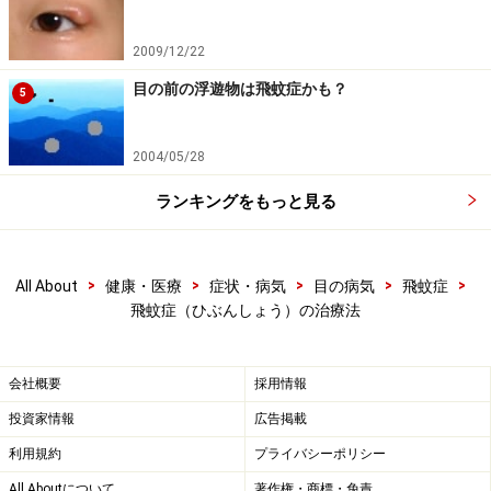
親御さんに頼み込まれる形で、患者さんの硝子体除去の
手術を手がけたことが何度かありました。
2009/12/22
目の前の浮遊物は飛蚊症かも？
5
しかし、ほとんどの患者さんにおいて「以前より減った
けれども完璧とはいえない……」という程度の満足度。網
2004/05/28
膜剥離などの合併症もありえるので、総合的に見て患者
ランキングをもっと見る
さんの利益にならないと判断し、現在は手術治療をお断
りしております。
>
>
>
>
>
All About
健康・医療
症状・病気
目の病気
飛蚊症
なお、この若年性の飛蚊症は、先述のアメリカのレーザ
飛蚊症（ひぶんしょう）の治療法
ーでも治療できないようです。悩みの深い若い患者さん
には、以下のようなことをお伝えしたいです。
会社概要
採用情報
「若年性の飛蚊症は自然発生した硝子体混濁によるもの
投資家情報
広告掲載
であろう。実際に見えていることは間違いないので、気
利用規約
プライバシーポリシー
のせいではない。いつも見えるので悩む気持ちはわか
All Aboutについて
著作権・商標・免責