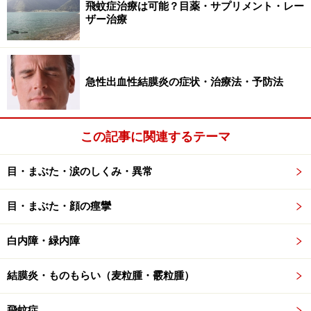
飛蚊症治療は可能？目薬・サプリメント・レー
ザー治療
また、目薬やサプリメント、食生活などの工夫で飛蚊症
が改善する、といった話を聞くことがあります。それに
ついては「
飛蚊症治療は可能？目薬・サプリメント・レ
ーザー治療
」記事で詳しく解説していますので、ご興味
急性出血性結膜炎の症状・治療法・予防法
のある方は併せてご一読いただければと思います。
この記事に関連するテーマ
若年性の原因不明飛蚊症の治療法
目・まぶた・涙のしくみ・異常
硝子体にある濁りが自分で見えてしまうことが原因と考
えられますが、医学的には原因がはっきりとは解明され
目・まぶた・顔の痙攣
ていないため、よい治療法はありません。
白内障・緑内障
飛蚊が見えるのは気になるでしょうが、失明や視力低下
結膜炎・ものもらい（麦粒腫・霰粒腫）
などの恐れはないので治療の必要はない、と聞いて安心
できるなら、この病気はそう深刻ではありません。しか
飛蚊症