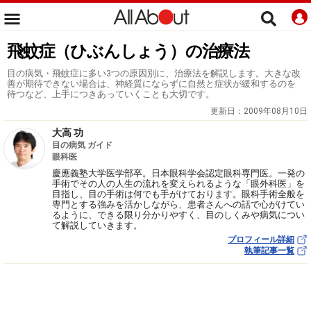
飛蚊症（ひぶんしょう）の治療法
目の病気・飛蚊症に多い3つの原因別に、治療法を解説します。大きな改
善が期待できない場合は、神経質にならずに自然と症状が緩和するのを
待つなど、上手につきあっていくことも大切です。
更新日：
2009年08月10日
大高 功
目の病気 ガイド
眼科医
慶應義塾大学医学部卒。日本眼科学会認定眼科専門医。一発の
手術でその人の人生の流れを変えられるような「眼外科医」を
目指し、目の手術は何でも手がけております。眼科手術全般を
専門とする強みを活かしながら、患者さんへの話で心がけてい
るように、できる限り分かりやすく、目のしくみや病気につい
て解説していきます。
プロフィール詳細
執筆記事一覧