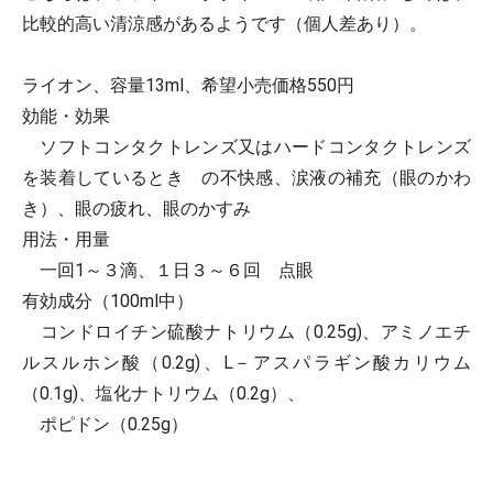
比較的高い清涼感があるようです（個人差あり）。
ライオン、容量13ml、希望小売価格550円
効能・効果
ソフトコンタクトレンズ又はハードコンタクトレンズ
を装着しているとき の不快感、涙液の補充（眼のかわ
き）、眼の疲れ、眼のかすみ
用法・用量
一回1～３滴、１日３～６回 点眼
有効成分（100ml中）
コンドロイチン硫酸ナトリウム（0.25g)、アミノエチ
ルスルホン酸（0.2g)、L－アスパラギン酸カリウム
（0.1g)、塩化ナトリウム（0.2g）、
ポピドン（0.25g）