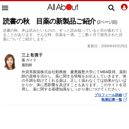
読書の秋 目薬の新製品ご紹介
(2ページ目)
読書の秋、本は読みたいものの、ずっと読み耽っていると目が疲れてく
ることがあります。そんな時、目薬を一滴。ここ数ヶ月で発売された目
薬についてご紹介します。
更新日：
2006年09月25日
三上 彰貴子
薬 ガイド
薬剤師
外資系製薬株式会社勤務後、慶應義塾大学にてMBA取得。薬剤
師の資格を活かし、薬に関する情報をお伝えしていきます。体
の不調を助けてくれる薬は、正しく扱わなくては効果がないば
かりか、体に悪影響を及ぼすこともあります。このサイトを活
用し、薬に関する基礎知識をしっかり身につけてください。
プロフィール詳細
執筆記事一覧