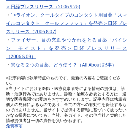
＞日経プレスリリース（2006.9.25)
・
" >ライオン、クールタイプのコンタクト用目薬「スマ
イルコンタクト クールフレッシュ」を発売＞日経プレ
スリリース（2006.8.07)
・
ファイザー、目の充血やつかれをとる目薬「バイシ
ン モイスト」を発売＞日経プレスリリース
（2006.8.09）
・
異なる２つの目薬、どう使う？（All About 記事）
※記事内容は執筆時点のものです。最新の内容をご確認くださ
い。
※当サイトにおける医師・医療従事者等による情報の提供は、診
断・治療行為ではありません。診断・治療を必要とする方は、適
切な医療機関での受診をおすすめいたします。記事内容は執筆者
個人の見解によるものであり、全ての方への有効性を保証するも
のではありません。当サイトで提供する情報に基づいて被ったい
かなる損害についても、当社、各ガイド、その他当社と契約した
情報提供者は一切の責任を負いかねます。
免責事項