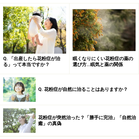
しかし、この時期からヒノキの花粉数が増加してきま
す。この時期になると飛散予想と個人の症状が一致しな
い人が増えてきます。スギに対してではなく、ヒノキ花
粉へのアレルギーがある人に症状が起きるからです。
Q. 「出産したら花粉症が治
眠くなりにくい花粉症の薬の
る」って本当ですか？
選び方…眠気と薬の関係
>>次ページでは、>>ヒノキ花粉症の対策について述べま
す。
※記事内容は執筆時点のものです。最新の内容をご確認くださ
Q. 花粉症が自然に治ることはありますか？
い。
※当サイトにおける医師・医療従事者等による情報の提供は、診
断・治療行為ではありません。診断・治療を必要とする方は、適
切な医療機関での受診をおすすめいたします。記事内容は執筆者
個人の見解によるものであり、全ての方への有効性を保証するも
花粉症が突然治った？「勝手に完治」「自然治
のではありません。当サイトで提供する情報に基づいて被ったい
癒」の真偽
かなる損害についても、当社、各ガイド、その他当社と契約した
情報提供者は一切の責任を負いかねます。
免責事項