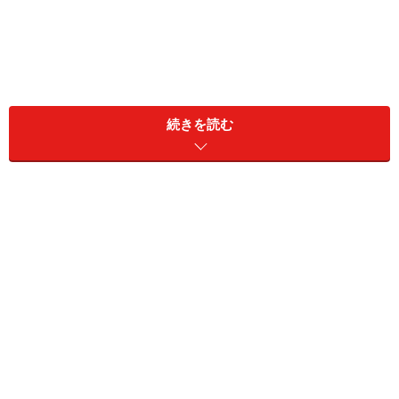
続きを読む
あたりに50以上もの花粉が飛んで来ていることになるの
です。しっかりとした対策が必要です。
花粉飛散予想はスギとヒノキを区別しませ
ん！
一言で花粉と言っても、その種類は様々