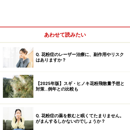
天気予報の花粉飛散予想は、飛んでくる花粉の種類まで
は予想できません。スギ花粉症が始まる2月から3月にか
けては、ほぼスギ花粉の数と考えて問題ありません。4
月に入って桜の開花する時期以降は、ものすごい量を占
あわせて読みたい
めていたスギ花粉も、それに伴う総花粉数も徐々に減少
していきます。
Q. 花粉症のレーザー治療に、副作用やリスク
はありますか？
【2025年版】スギ・ヒノキ花粉飛散量予想と
対策…例年との比較も
Q. 花粉症の薬を飲むと眠くてたまりません。
がまんするしかないのでしょうか？