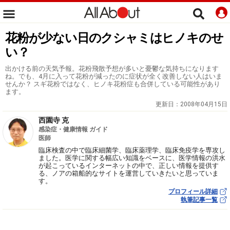
花粉が少ない日のクシャミはヒノキのせ
い？
出かける前の天気予報。花粉飛散予想が多いと憂鬱な気持ちになります
ね。でも、4月に入って花粉が減ったのに症状が全く改善しない人はいま
せんか？ スギ花粉ではなく、ヒノキ花粉症も合併している可能性があり
ます。
更新日：
2008年04月15日
西園寺 克
感染症・健康情報 ガイド
医師
臨床検査の中で臨床細菌学、臨床薬理学、臨床免疫学を専攻し
ました。医学に関する幅広い知識をベースに、医学情報の洪水
が起こっているインターネットの中で、正しい情報を提供す
る、ノアの箱船的なサイトを運営していきたいと思っていま
す。
プロフィール詳細
執筆記事一覧