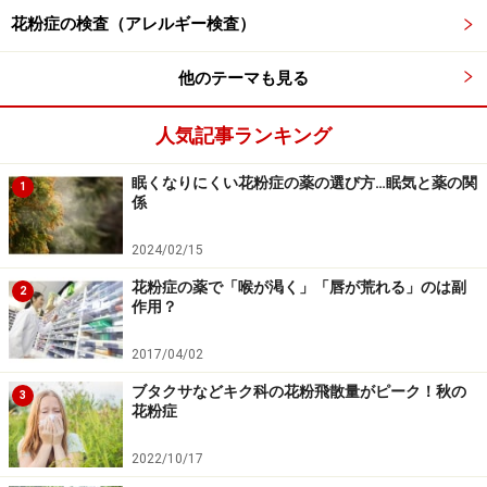
花粉症の検査（アレルギー検査）
他のテーマも見る
人気記事ランキング
眠くなりにくい花粉症の薬の選び方…眠気と薬の関
1
係
2024/02/15
花粉症の薬で「喉が渇く」「唇が荒れる」のは副
2
作用？
2017/04/02
ブタクサなどキク科の花粉飛散量がピーク！秋の
3
花粉症
2022/10/17