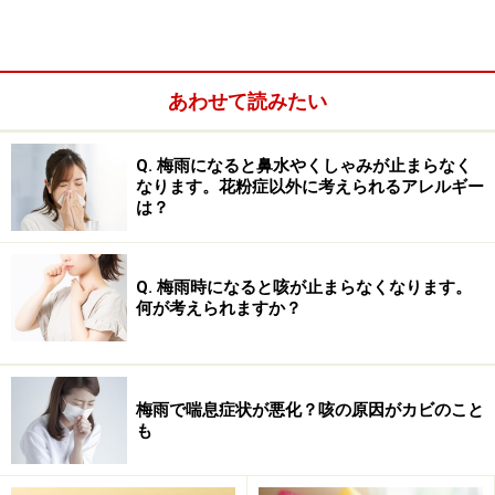
■溶連菌感染症の症状
発熱
あわせて読みたい
眼球結膜充血
（がんきゅうけつまくじゅうけつ：目
の白目の部分が充血して赤い）
Q. 梅雨になると鼻水やくしゃみが止まらなく
なります。花粉症以外に考えられるアレルギー
咽頭発赤
（いんとうほっせき：のどが赤くなる）
は？
のどの痛み
発疹（小さな赤い発疹）
Q. 梅雨時になると咳が止まらなくなります。
何が考えられますか？
イチゴ舌
（舌が真っ赤になり、まるでイチゴの様で
す）
など
梅雨で喘息症状が悪化？咳の原因がカビのこと
も