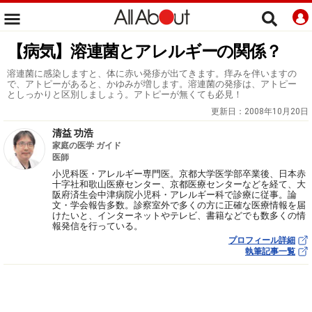
【病気】溶連菌とアレルギーの関係？
溶連菌に感染しますと、体に赤い発疹が出てきます。痒みを伴いますの
で、アトピーがあると、かゆみが増します。溶連菌の発疹は、アトピー
としっかりと区別しましょう。アトピーが無くても必見！
更新日：
2008年10月20日
清益 功浩
家庭の医学 ガイド
医師
小児科医・アレルギー専門医。京都大学医学部卒業後、日本赤
十字社和歌山医療センター、京都医療センターなどを経て、大
阪府済生会中津病院小児科・アレルギー科で診療に従事。論
文・学会報告多数。診察室外で多くの方に正確な医療情報を届
けたいと、インターネットやテレビ、書籍などでも数多くの情
報発信を行っている。
プロフィール詳細
執筆記事一覧