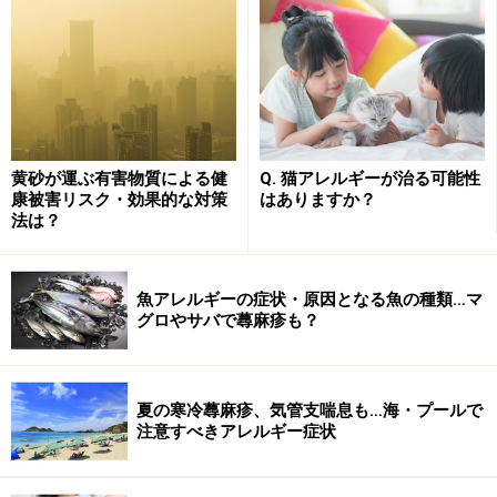
黄砂が運ぶ有害物質による健
Q. 猫アレルギーが治る可能性
康被害リスク・効果的な対策
はありますか？
法は？
■診断は、医療機関ですぐに検査することができます。
魚アレルギーの症状・原因となる魚の種類…マ
グロやサバで蕁麻疹も？
のどを綿棒でこすり、その綿棒を使って調べるキットが
ありますので、30分程度でわかります。
夏の寒冷蕁麻疹、気管支喘息も…海・プールで
注意すべきアレルギー症状
アトピーで溶連菌感染にかかると…