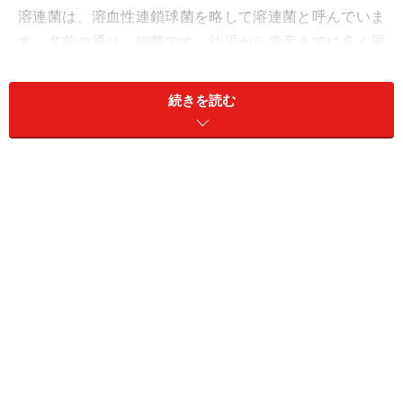
溶連菌は、溶血性連鎖球菌を略して溶連菌と呼んでいま
す。名前の通り、細菌です。幼児から学童までに多く罹
ります。ヒトからヒトへの感染は、飛沫感染（唾液など
を介してうつる）と接触感染（密接に近くに居るとうつ
続きを読む
る）です。