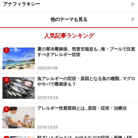
アナフィラキシー
抗生物質で菌をなくす事が
他のテーマも見る
大切
人気記事ランキング
溶連菌に関しては特効薬があります。抗生物質です。溶
連菌感染症と診断されたら、少し長く抗生物質を内服し
夏の寒冷蕁麻疹、気管支喘息も…海・プールで注意
1
ましょう。ペニシリン系なら10日、セフェム系と呼ばれ
すべきアレルギー症状
ている抗生剤なら5日間です。ただ、再燃などから14日
2022/07/08
間続けることもあります。
魚アレルギーの症状・原因となる魚の種類…マグロ
溶連菌には大抵の抗生物質で効きます。
2
やサバで蕁麻疹も？
2023/10/24
なぜ、そんなに長く服用しないといけないのでしょう
アレルギー性紫斑病とは…原因・症状・治療法
3
か？
次のページでは、
溶連菌感染の合併症
についてご紹介し
2018/12/03
ますので、その理由がわかります
蚊アレルギーとは…かゆみなどの症状・画像・EB