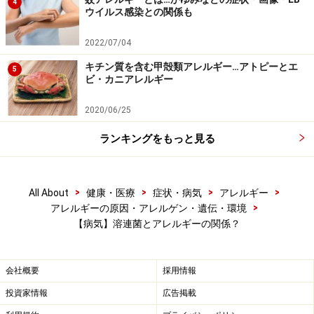
4
ウイルス感染との関係も
※記事内容は執筆時点のものです。最新の内容をご確認くださ
い。
※当サイトにおける医師・医療従事者等による情報の提供は、診
2022/07/04
断・治療行為ではありません。診断・治療を必要とする方は、適
切な医療機関での受診をおすすめいたします。記事内容は執筆者
キチン質を含む甲殻類アレルギー…アトピーとエ
5
個人の見解によるものであり、全ての方への有効性を保証するも
ビ・カニアレルギー
のではありません。当サイトで提供する情報に基づいて被ったい
かなる損害についても、当社、各ガイド、その他当社と契約した
2020/06/25
情報提供者は一切の責任を負いかねます。
免責事項
ランキングをもっと見る
次のページへ
1
/
2
>
>
>
>
All About
健康・医療
症状・病気
アレルギー
>
アレルギーの原因・アレルゲン・遺伝・環境
【病気】溶連菌とアレルギーの関係？
会社概要
採用情報
投資家情報
広告掲載