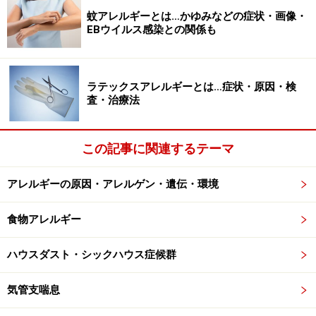
次のような症状が現れます。
蚊アレルギーとは…かゆみなどの症状・画像・
発熱のため、アトピーのかゆみが増す
EBウイルス感染との関係も
溶連菌の発疹も出て、アトピーの痒みがひどくなる
時には溶連菌が皮膚で感染を起こすと、伝染性膿痂
ラテックスアレルギーとは…症状・原因・検
疹（でんせんせいのうかしん：とびひ）になる
（
ア
査・治療法
トピーの合併症
の合併症その4をご参照ください）
この記事に関連するテーマ
など
アレルギーの原因・アレルゲン・遺伝・環境
発熱があって、のどが痛くて、湿疹が悪化した場合、特
食物アレルギー
に舌が赤いと、もしかしたら、溶連菌感染症かもしれま
せん。
ハウスダスト・シックハウス症候群
気管支喘息
溶連菌感染の治療