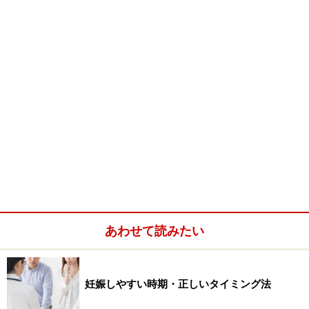
体の輪切りの写真に表し病気を調べる検査）
ＭＲＩ（磁石と電波で人体のいろいろな方向からの断面
を正確に画像化する検査法です。MRIは、高磁場で電波
を使うことによって人体から発生する弱い電波を受信
し、コンピューターで電波の発信場所・量を把握するこ
とにより画像を作り出します。 その画像分析から、正常
部とは異なった病変部を診断します）
★確定診断の一覧
内視鏡（腹腔鏡）検査
あわせて読みたい
組織検査
これらの検査を活用してその子宮内膜症の程度とその疾
妊娠しやすい時期・正しいタイミング法
患部位を特定します。上記の表を見て頂いてもお解かり