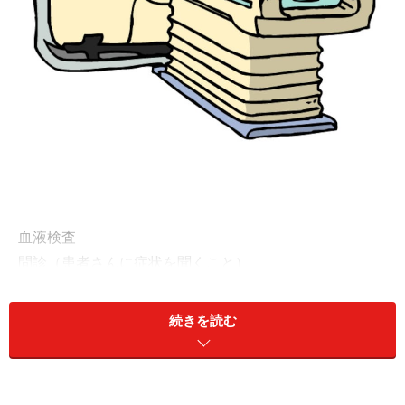
血液検査
問診（患者さんに症状を聞くこと）
外診（体全体を診る事）
内診（膣内から触診すること）
続きを読む
直腸診（直腸壁から診断すること）
超音波（エコー）
ＣＴ（放射線で撮影した情報をコンピューターで処理し