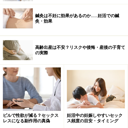
の通り、一番確実にわかるのは腹腔鏡手術です。欧米で
はこれが第一選択になっています。また治療においても
鍼灸は不妊に効果があるのか……妊活での鍼
検査と同時に疾患部位を手術するケースが多く、これが
灸・効果
確実だといわれています。
※記事内容は執筆時点のものです。最新の内容をご確認くださ
い。
高齢出産は不安？リスクや後悔・産後の子育て
※当サイトにおける医師・医療従事者等による情報の提供は、診
の実際
断・治療行為ではありません。診断・治療を必要とする方は、適
切な医療機関での受診をおすすめいたします。記事内容は執筆者
個人の見解によるものであり、全ての方への有効性を保証するも
のではありません。当サイトで提供する情報に基づいて被ったい
かなる損害についても、当社、各ガイド、その他当社と契約した
情報提供者は一切の責任を負いかねます。
免責事項
次のページへ
1
/
2
ピルで性欲が減る？セックス
妊活中の妊娠しやすいセック
レスになる副作用の真偽
ス頻度の目安・タイミング