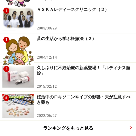
ＡＳＫＡレディースクリニック（２）
2
2003/09/29
昔の生活から学ぶ妊娠法（２）
3
2004/12/14
久しぶりに不妊治療の新薬登場！「ルティナス腟
4
錠」
2015/02/12
妊活中のロキソニンやイブの影響・夫が注意すべ
5
き薬も
2022/06/27
ランキングをもっと見る