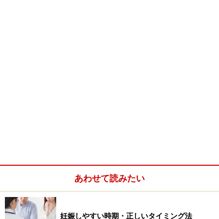
一年通して身体を健康に保つためには、どんな事をしな
ければいけないでしょうか？ 体重と筋力を維持するため
には、運動やエクササイズをどのようなタイミングで行
うべきか。食事や栄養のバランスをどのように保つの
か？
自分の身体が快適だと思う状態を維持するために必要な
事柄を抽出し、目標を書留めておく必要があります。
身長
あわせて読みたい
体重（ベスト体重との比較）
運動の内容とペース
食事の内容、回数、カロリー数、サプリメント
妊娠しやすい時期・正しいタイミング法