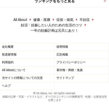
ランキングをもっと見る
って計画してはいけないこともあります。
次のページ
では、計画してはいけないことについてお話
>
>
>
>
All About
健康・医療
症状・病気
不妊症
致します。
>
妊活・妊娠したい人のための生活のコツ
一年の妊娠計画は元旦にあり！
※記事内容は執筆時点のものです。最新の内容をご確認くださ
い。
※当サイトにおける医師・医療従事者等による情報の提供は、診
断・治療行為ではありません。診断・治療を必要とする方は、適
会社概要
採用情報
切な医療機関での受診をおすすめいたします。記事内容は執筆者
個人の見解によるものであり、全ての方への有効性を保証するも
投資家情報
広告掲載
のではありません。当サイトで提供する情報に基づいて被ったい
利用規約
プライバシーポリシー
かなる損害についても、当社、各ガイド、その他当社と契約した
情報提供者は一切の責任を負いかねます。
All Aboutについて
著作権・商標・免責
免責事項
当サイトの情報についての注意
サイトマップ
ヘルプ
次のページへ
1
/
2
© All About, Inc. All rights reserved.
掲載の記事・写真・イラストなど、すべてのコンテンツの無断複写・転載・公衆送信等
を禁じます