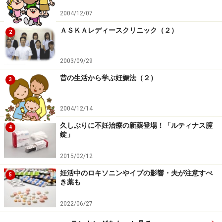
す。
2004/12/07
また、治療をストップするにしてもどの時点でストップ
ＡＳＫＡレディースクリニック（２）
2
するのか？ 自分の中での範囲を決めておくことは非常に
大事です。その計画をパートナーに見せて。お互いに意
2003/09/29
見を交換し、同意を得ることも大事ではないかと思いま
昔の生活から学ぶ妊娠法（２）
3
す。
2004/12/14
また、夫婦で作った妊娠計画表を主治医に見せて、出来
久しぶりに不妊治療の新薬登場！「ルティナス腟
るだけ協力してもらえるように話をすることも大事で
4
錠」
す。自分の希望をそのような形で努力と共に表示するの
はドクターにとっても嬉しいことですし、逆にドクター
2015/02/12
としてもより頑張ろうという気持ちが生まれてくること
妊活中のロキソニンやイブの影響・夫が注意すべ
5
き薬も
だと思います。
2022/06/27
以上が計画してほしいことですが、逆に新年だからとい