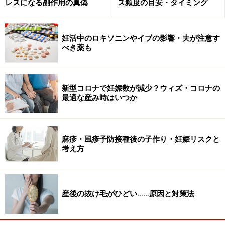
レスになる副作用の真偽
ス頻度の目安・タイミング
心の健康を維持するためにも、前もって計画をしておく
ことは非常に重要です。
妊活中のロキソニンやイブの影響・夫が注意す
新しい年のことが全て分かるはずはないので、小さなこ
べき薬も
とを想定するだけでOKです。例えば３月は異動があるか
もしれないとか、４月には新入社員が大量に入ってくる
新型コロナで妊娠数が減少？ウィズ・コロナの
ので忙しくなりそうとか、ストレスがかかりそうな時期
最適な産み時はいつか
や案件を予測しておくだけでも、ストレスの軽減になり
ます。前もって予測しておくことにより対策も打ちやす
いと考えられます。
麻疹・風疹予防接種後の子作り・妊娠リスクと
考え方
ストレスのかかりやすい時期には、ストレスの解消法も
強化したいものです。
産後の抜け毛がひどい……原因と対策法
治療計画：パートナーやドクターとの相談