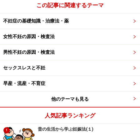
を
この記事に関連するテーマ
不妊症の基礎知識・治療法・薬
ナースや主治医にまめに相談することも大事ですね。
女性不妊の原因・検査法
治療を行っている方は自分の治療をどのように進めてい
男性不妊の原因・検査法
くのかを自分なりに考えておく必要性もあります。ステ
ップアップするのか？ 高度生殖医療は行うのか？ パート
セックスレスと不妊
ナーの状況とのすり合わせは大丈夫なのか？ ある程度の
予測を考えながら計画を立てていくことが大事です。
早産・流産・不育症
特に高度生殖医療の場合は経済的な面や時間的な面の条
他のテーマも見る
件を満たすことが大事なので、調整が必要です。例え
人気記事ランキング
ば、年に３回までなら自分の収入でチャレンジが出来そ
うということであれば、その数値を元にどの時期にチャ
昔の生活から学ぶ妊娠法(１)
1
レンジをしてみたいと希望を書いておく必要がありま