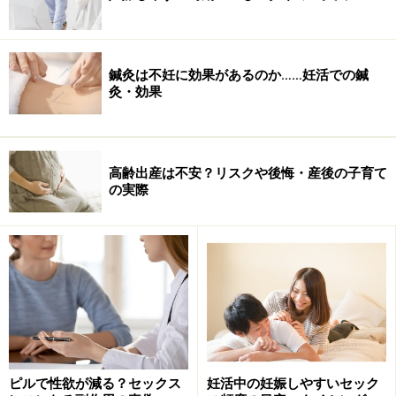
鍼灸は不妊に効果があるのか……妊活での鍼
灸・効果
高齢出産は不安？リスクや後悔・産後の子育て
の実際
心の管理計画：ストレス耐性をあげる1年の
見通し
ピルで性欲が減る？セックス
妊活中の妊娠しやすいセック