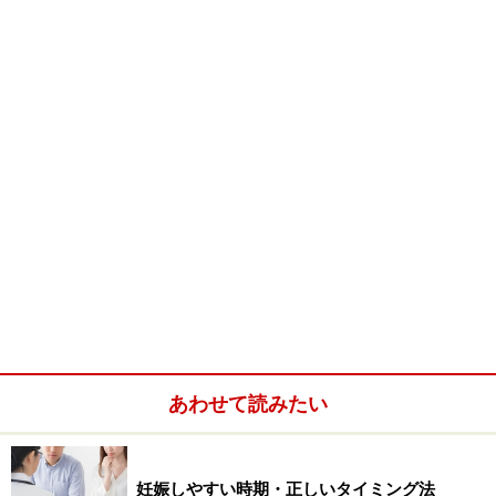
それでは基礎的な事からお話をしたいと思います。
医療の支払い方法には２つの種類があります。１つは健
康保険が関わっている「保険診療」ともう１つは健康保
険はまったく関わっていない「自由診療」です
保険診療の場合、個人が医療機関で医療行為を受ける
と、その医療費は次のような流れで決済されます。
●個人がその場で支払う自己負担（３割） → 医療機
関へ
●自己負担以外の額は、支払基金による審査を経て、個
人が加入する保険者（健康保険組合等）７割 → 医療
あわせて読みたい
機関へ
★関連WEBサイト
妊娠しやすい時期・正しいタイミング法