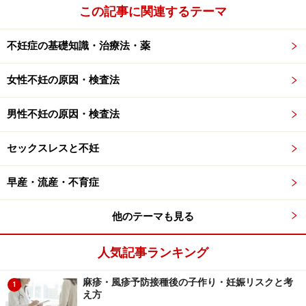
がお判り頂けるかと思います。
この記事に関連するテーマ
※記事内容は執筆時点のものです。最新の内容をご確認くださ
い。
不妊症の基礎知識・治療法・薬
※当サイトにおける医師・医療従事者等による情報の提供は、診
断・治療行為ではありません。診断・治療を必要とする方は、適
女性不妊の原因・検査法
切な医療機関での受診をおすすめいたします。記事内容は執筆者
個人の見解によるものであり、全ての方への有効性を保証するも
のではありません。当サイトで提供する情報に基づいて被ったい
男性不妊の原因・検査法
かなる損害についても、当社、各ガイド、その他当社と契約した
情報提供者は一切の責任を負いかねます。
免責事項
セックスレスと不妊
早産・流産・不育症
次のページへ
1
/
3
他のテーマも見る
人気記事ランキング
麻疹・風疹予防接種後の子作り・妊娠リスクと考
1
え方