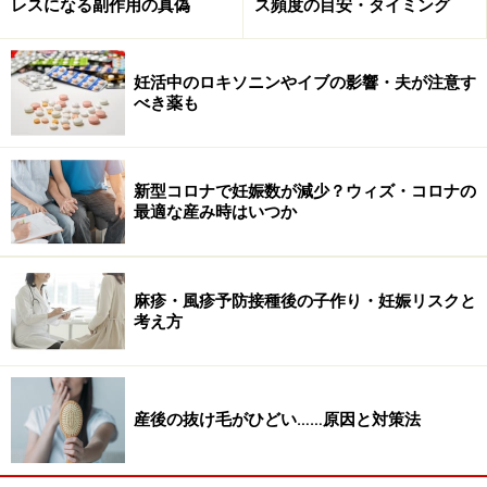
レスになる副作用の真偽
ス頻度の目安・タイミング
の７割は自分で毎月支払われている健康保険と国や市町
村の税金から支払われることになります。
妊活中のロキソニンやイブの影響・夫が注意す
べき薬も
アンケート結果でも最も悩む項目の１つとなっています
新型コロナで妊娠数が減少？ウィズ・コロナの
最適な産み時はいつか
不妊治療の初期の検査や治療においては保険診療が可能
です。治療で言えば、簡単なカウンセリングや血液検
査、タイミング療法や排卵誘発剤による治療も保険でカ
麻疹・風疹予防接種後の子作り・妊娠リスクと
バーされます。
考え方
また不妊治療においてすぐに「体外受精をしましょう」
と薦める医療機関がありますが、まだ年齢も若く、特に
産後の抜け毛がひどい……原因と対策法
体外受精等の適応ではない場合はまずはステップアップ
治療をされることが治療費の軽減に大きく結びつくこと