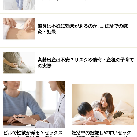
医療保険の仕組みと役割は？
自由診療の場合はすべて患者さんの負担になり、かかっ
鍼灸は不妊に効果があるのか……妊活での鍼
た費用はすべて患者さんから医療機関に支払う事になり
灸・効果
ます。
そして不妊治療の場合、保険診療に該当するのは下記の
高齢出産は不安？リスクや後悔・産後の子育て
通りです。
の実際
＜保険診療で行なえる治療例＞
タイミング療法
クロミッド療法
ＨＭＧ－ＨＣＧ療法
保険診療の場合、基本的には患者さんの３割負担ですか
ピルで性欲が減る？セックス
妊活中の妊娠しやすいセック
ら費用が安く済む事はお判り頂けるかと思います。残り