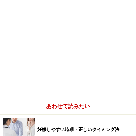
しかし、妻になり、他の男性から性交渉をされる危険性
がぐんと減ると逆に本能的に競うという部分が消えてし
まいます。精子の活動の基本は競争なので競争相手がい
ないと燃えないという特性を持っています。
よって、SEXレスの妻としては男性の本能にスイッチを
入れる必要性があります。その秘訣は下記の記事で復習
あわせて読みたい
しておいてくださいね。
妊娠しやすい時期・正しいタイミング法