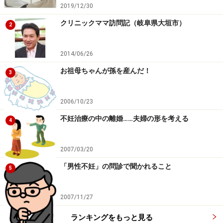
いうことを決められると逆に駄目になってしまう傾向に
2019/12/30
あります。自然な流れの中でＨになるのが一番です。
クリニックママ訪問記（岐阜県大垣市）
2
最近、私の友人達も４０代が多いので不妊におけるＳＥ
2014/06/26
Ｘレス解消をどのようにしているのかを個人的に聞くこ
お祖母ちゃんが孫を産んだ！
とも多くなりました。やはり夫婦ですから、男性側も奥
3
さんの要望のために努力しているのがよくわかります。
その一例がＥＤ治療薬の服用です。
2006/10/23
不妊治療の中の離婚……夫婦の形を考える
4
妻にわからないようにこっそり飲んで、妻の希望をかな
えてあげようという男性も多いのです。ただ、妻にそれ
2007/03/20
を飲まないと出来ないのか？となじられたくないのでこ
「男性不妊」の問診で聞かれること
っそりと飲む人が圧倒的に多いようです。
5
でもこれは解決法としては非常にストレートで効果的な
2007/11/27
ものだと考えられます。だからもしＥＤ治療薬を服用し
ランキングをもっと見る