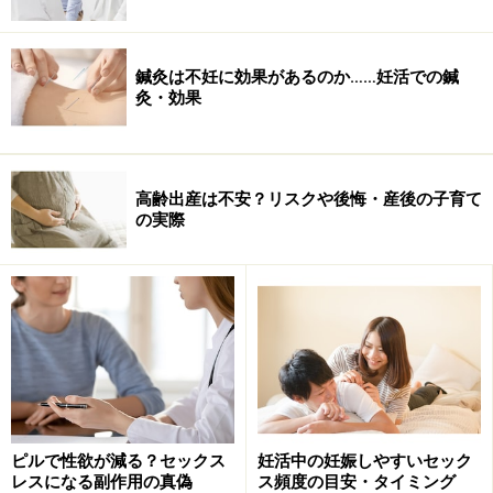
妻だけＥＤ
先日、オールアバウト「結婚生活」ガイドの二松さんと
鍼灸は不妊に効果があるのか……妊活での鍼
話している時にも出てきたテーマがこの「妻だけED」と
灸・効果
いう現象です。
高齢出産は不安？リスクや後悔・産後の子育て
の実際
ピルで性欲が減る？セックス
妊活中の妊娠しやすいセック
レスになる副作用の真偽
ス頻度の目安・タイミング