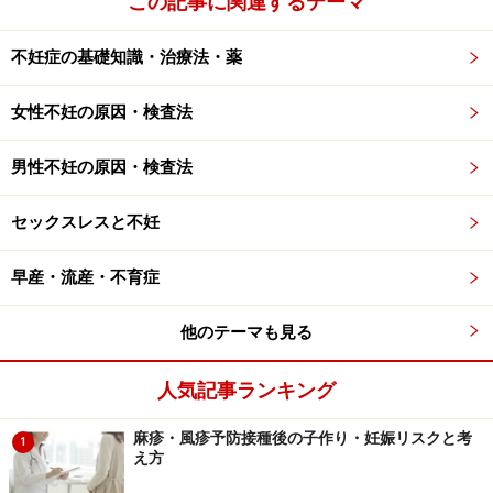
この記事に関連するテーマ
だから、SEXレスの夫を持っていたら、夫の性的な好み
を把握しておくことは大事かなと思います。調べ方はい
不妊症の基礎知識・治療法・薬
たって簡単です。ネットや携帯の履歴を調べればどのよ
女性不妊の原因・検査法
うなサイトを好んでみているのかが一目瞭然です。ま
た、エッチな本やビデオを隠し持っていると思いますの
男性不妊の原因・検査法
で見つければその傾向はわかるかと思います。
セックスレスと不妊
女性側の対策で男性も反応が変わることは二松さんも言
われていることです。その辺はうまく対策をしてほしい
早産・流産・不育症
なと思う訳です。
他のテーマも見る
人気記事ランキング
排卵日にＨをあからさまに要求するのは逆
効果
麻疹・風疹予防接種後の子作り・妊娠リスクと考
1
え方
これは皆さんも経験されていると思います。男性はそう