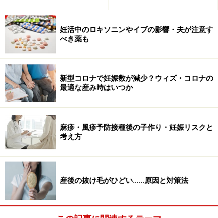
最近、仕事のストレスでのＳＥＸレスが増えているとい
う理由も考えられますが、私はそれだけではないと思っ
妊活中のロキソニンやイブの影響・夫が注意す
ています。今の時代は昔のように性的興奮が妻だけに向
べき薬も
いているとは限らないからです。
新型コロナで妊娠数が減少？ウィズ・コロナの
会社に行けば多くの女子社員もいるし、スポーツ新聞を
最適な産み時はいつか
見れば朝から大きな広告で風俗関係のヌードが掲載され
ている。ＡＶもネットではありとあらゆる情報が掲載さ
れており、性的な欲求を満たすものは山のようにありま
麻疹・風疹予防接種後の子作り・妊娠リスクと
す。
考え方
そういう欲望を振り切って、妻だけを見て、そこだけに
性的欲求を求める夫がどれくらいの割合いるのか、デー
産後の抜け毛がひどい……原因と対策法
タがありませんからはっきりしたことは言えませんが、
昔のように大多数だとは思えないのです。