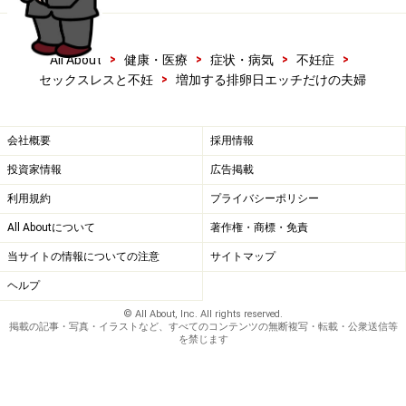
ているのを見つけてもそっとして見て見ぬふりをしてあ
げるのも心遣いかなと思います。
>
>
>
>
All About
健康・医療
症状・病気
不妊症
>
また、逆にそういうのに疎い旦那さんの場合は薬の服用
セックスレスと不妊
増加する排卵日エッチだけの夫婦
を勧めてあげるのも一つの手かなと思います。（勧め方
が難しいケースもあると思いますが……）
会社概要
採用情報
投資家情報
広告掲載
利用規約
プライバシーポリシー
All Aboutについて
著作権・商標・免責
当サイトの情報についての注意
サイトマップ
ヘルプ
© All About, Inc. All rights reserved.
掲載の記事・写真・イラストなど、すべてのコンテンツの無断複写・転載・公衆送信等
を禁じます