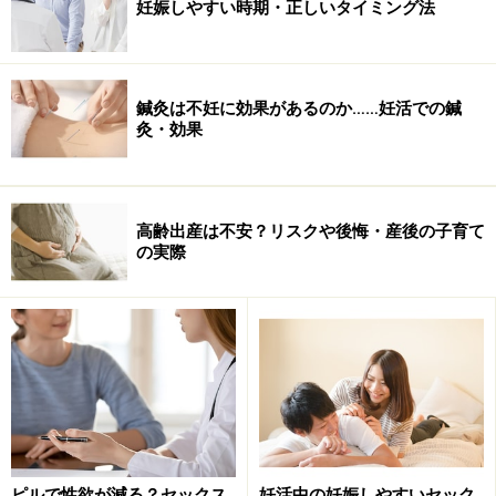
かなる損害についても、当社、各ガイド、その他当社と契約した
妊娠しやすい時期・正しいタイミング法
情報提供者は一切の責任を負いかねます。
免責事項
鍼灸は不妊に効果があるのか……妊活での鍼
次のページへ
1
/
2
灸・効果
高齢出産は不安？リスクや後悔・産後の子育て
の実際
ピルで性欲が減る？セックス
妊活中の妊娠しやすいセック