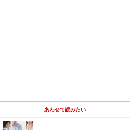
たぶん、仮に一緒に行ってくれたとしても盛り上がりに
欠けるので精液中の精子の数も興奮時より多くないと考
えられます。精子は性的に興奮している時に多く射精さ
れるようになっているからです。
それは何故でしょうか？それはＳＥＸが男性にとっては
衝動的なものであり、決められたものではないからで
す。ご存知の通り、気まぐれだということです。だから
他の人に指示されることを非常に嫌います。たぶんタイ
ミング療法をされている女性はそれで困っているのでは
ないでしょうか？
※記事内容は執筆時点のものです。最新の内容をご確認くださ
い。
※当サイトにおける医師・医療従事者等による情報の提供は、診
あわせて読みたい
断・治療行為ではありません。診断・治療を必要とする方は、適
切な医療機関での受診をおすすめいたします。記事内容は執筆者
個人の見解によるものであり、全ての方への有効性を保証するも
のではありません。当サイトで提供する情報に基づいて被ったい