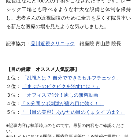
院長はなんと100人の手術をこなされたそうです。レー
シック工場とも呼べるような壮大な設備と体制を保持
し、患者さんの近視回復のために全力を尽くす院長率い
る新たな医療の場を見たような気がしました。
記事協力：
品川近視クリニック
銀座院 青山勝 院長
【目の健康 オススメ人気記事】
１位：
「乱視とは？ 自分でできるセルフチェック」
２位：
「まぶたのピクピクを治すには？」
３位：
「オフィスで1分！癒しの無料動画」
４位：
「３分間ツボ刺激が疲れ目に効く！」
５位：
「 【目の美容】あなたの目のくまタイプは？」
※記事内容は執筆時点のものです。最新の内容をご確認くださ
い。
※当サイトにおける医師・医療従事者等による情報の提供は、診