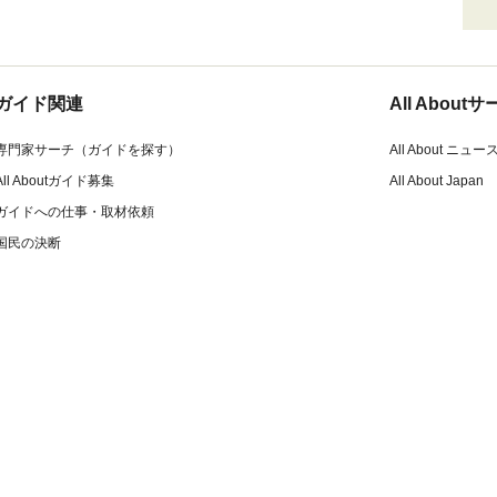
ガイド関連
All Abou
専門家サーチ（ガイドを探す）
All About ニュー
All Aboutガイド募集
All About Japan
ガイドへの仕事・取材依頼
国民の決断