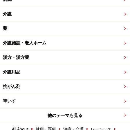
介護
薬
介護施設・老人ホーム
漢方・漢方薬
介護用品
抗がん剤
車いす
他のテーマも見る
>
>
>
>
All About
健康・医療
治療・介護
レーシック