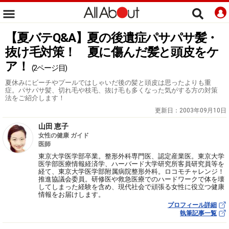
【夏バテQ&A】夏の後遺症パサパサ髪・
抜け毛対策！ 夏に傷んだ髪と頭皮をケ
ア！
(2ページ目)
夏休みにビーチやプールではしゃいだ後の髪と頭皮は思ったよりも重
症。パサパサ髪、切れ毛や枝毛、抜け毛も多くなった気がする方の対策
法をご紹介します！
更新日：
2003年09月10日
山田 恵子
女性の健康 ガイド
医師
東京大学医学部卒業。整形外科専門医、認定産業医。東京大学
医学部医療情報経済学、ハーバード大学研究所客員研究員等を
経て、東京大学医学部附属病院整形外科。ロコモチャレンジ！
推進協議会委員。研修医や救急医療でのハードワークで体を壊
してしまった経験を含め、現代社会で頑張る女性に役立つ健康
情報をお届けします。
プロフィール詳細
執筆記事一覧