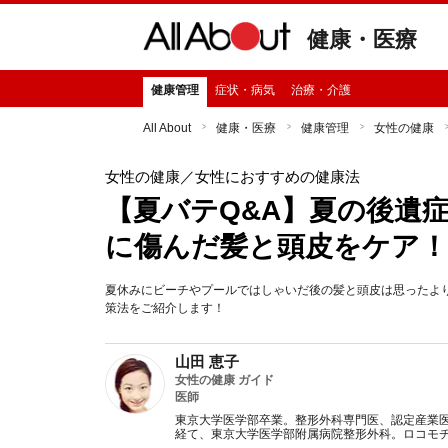
健康・医療
健康管理
症状・病気
治療・介護
All About
健康・医療
健康管理
女性の健康
女性の健康
／女性におすすめの健康法
【夏バテQ&A】夏の後遺
に傷んだ髪と頭皮をケア！
夏休みにビーチやプールではしゃいだ後の髪と頭皮は思ったよ
策法をご紹介します！
山田 恵子
女性の健康 ガイド
医師
東京大学医学部卒業。整形外科専門医、認定産業
経て、東京大学医学部附属病院整形外科。ロコモ