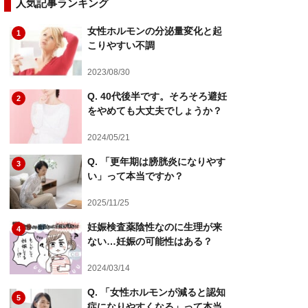
人気記事ランキング
女性ホルモンの分泌量変化と起
1
こりやすい不調
2023/08/30
Q. 40代後半です。そろそろ避妊
2
をやめても大丈夫でしょうか？
2024/05/21
Q. 「更年期は膀胱炎になりやす
3
い」って本当ですか？
2025/11/25
妊娠検査薬陰性なのに生理が来
4
ない…妊娠の可能性はある？
2024/03/14
Q. 「女性ホルモンが減ると認知
5
症になりやすくなる」って本当