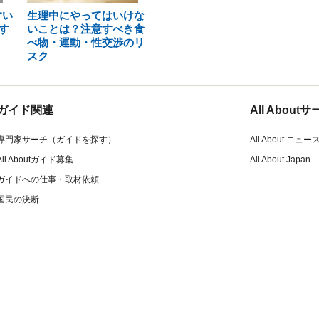
すい
生理中にやってはいけな
す
いことは？注意すべき食
べ物・運動・性交渉のリ
スク
ガイド関連
All Abou
専門家サーチ（ガイドを探す）
All About ニュー
All Aboutガイド募集
All About Japan
ガイドへの仕事・取材依頼
国民の決断