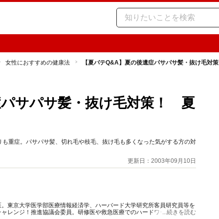
女性におすすめの健康法
【夏バテQ&A】夏の後遺症パサパサ髪・抜け毛対
症パサパサ髪・抜け毛対策！ 夏
りも重症。パサパサ髪、切れ毛や枝毛、抜け毛も多くなった気がする方の対
更新日：2003年09月10日
医。東京大学医学部医療情報経済学、ハーバード大学研究所客員研究員等を
チャレンジ！推進協議会委員。研修医や救急医療でのハードワークで体を壊
...続きを読む