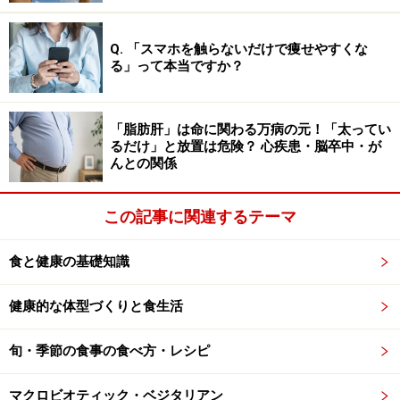
【ご飯と野菜を食べましょう！】
Q. 「スマホを触らないだけで痩せやすくな
米を食べる
日本人の食物線維源としては、米の隠れ食物
る」って本当ですか？
繊維が量的に一番多い事になります
。
ただし、隠れ食物繊維は水溶性の食物繊維です。
非水溶
「脂肪肝」は命に関わる万病の元！「太ってい
るだけ」と放置は危険？ 心疾患・脳卒中・が
性の食物繊維を多く含む
野菜の摂取
も忘れないようにし
んとの関係
ましょうね。
この記事に関連するテーマ
野菜というと葉物を考えがちですが、和食の食材の切り
干し大根、干し椎茸、おからを使った惣菜が、非水溶性
食と健康の基礎知識
の食物繊維が多い献立です。
今日のランチメニューは和
食で決まりですね。
健康的な体型づくりと食生活
旬・季節の食事の食べ方・レシピ
関連リンク：
食物繊維
マクロビオティック・ベジタリアン