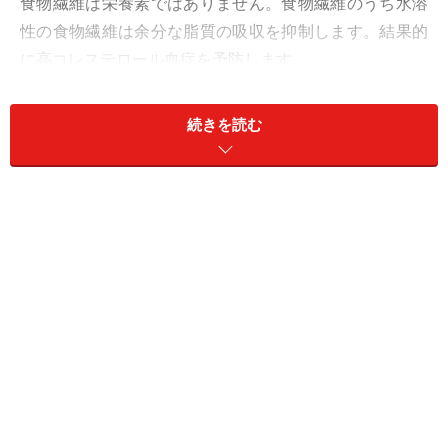
食物繊維は栄養素ではありません。食物繊維のうち水溶
性の食物繊維は余分な脂質の吸収を抑制します。結果的
に高コレステロール血症を予防します。
▼大腸ガンの予防
続きを読む
もう一つの働きとして大腸癌予防があげられます。食べ
たものが大腸を通過するときの時間が長いと、発癌性の
ある物質などの、体に害のある物質と大腸の粘膜との接
触時間が増加し、結果として大腸癌の危険が増す可能性
があります。食物繊維のうち非水溶性の食物繊維は大腸
の運動を活発にして、食べ物の大腸での通過時間を短く
して、大腸癌を予防します。
【デンプンはα化すると消化しやすくなります】