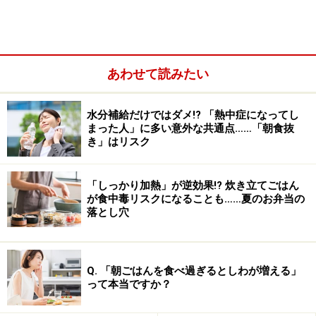
食物成分表をご覧になったことはありますでしょうか？
冒頭に、炊いたごはんは隠れ食物繊維がたくさん！と書
きましたが、成分表を見ても、『米の食物繊維は豊富』
とは書いてありません。また、パンの原料の小麦と米の
あわせて読みたい
食物繊維に大差はありません。
水分補給だけではダメ!? 「熱中症になってし
ところで、米は実（み）のまま、大量の水を加えて過熱
まった人」に多い意外な共通点……「朝食抜
調理します。一方、小麦は粉にし、適当量の水を加えて
き」はリスク
加熱調理します。両者ともにデンプンを含みますが、加
熱によりデンプンの化学構造が変化します。この化学構
「しっかり加熱」が逆効果!? 炊き立てごはん
が食中毒リスクになることも……夏のお弁当の
造の変化をα化と呼び、α化したデンプンは消化しやすく
落とし穴
なります。
Q. 「朝ごはんを食べ過ぎるとしわが増える」
【隠れ食物繊維とは】
って本当ですか？