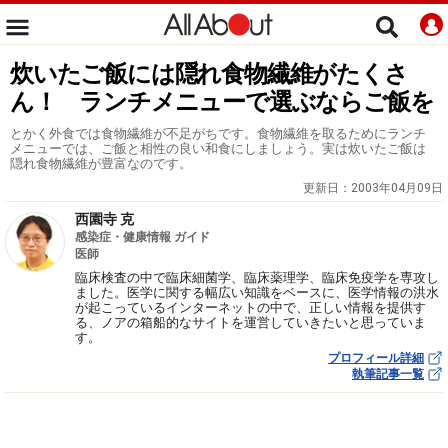
炊いたご飯には隠れ食物繊維がたくさ
ん！ ランチメニューで選ぶならご飯を
とかく外食では食物繊維が不足がちです。食物繊維を取るためにランチ
メニューでは、ご飯と相性の良い和食にしましょう。実は炊いたご飯は
隠れ食物繊維が豊富なのです。
更新日：
2003年04月09日
西園寺 克
感染症・健康情報 ガイド
医師
臨床検査の中で臨床細菌学、臨床薬理学、臨床免疫学を専攻し
ました。医学に関する幅広い知識をベースに、医学情報の洪水
が起こっているインターネットの中で、正しい情報を提供す
る、ノアの箱船的なサイトを運営していきたいと思っていま
す。
プロフィール詳細
執筆記事一覧