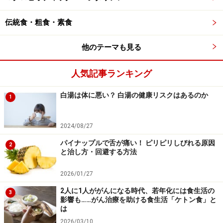
※記事内容は執筆時点のものです。最新の内容をご確認くださ
い。
伝統食・粗食・素食
※当サイトにおける医師・医療従事者等による情報の提供は、診
断・治療行為ではありません。診断・治療を必要とする方は、適
切な医療機関での受診をおすすめいたします。記事内容は執筆者
他のテーマも見る
個人の見解によるものであり、全ての方への有効性を保証するも
のではありません。当サイトで提供する情報に基づいて被ったい
かなる損害についても、当社、各ガイド、その他当社と契約した
人気記事ランキング
情報提供者は一切の責任を負いかねます。
免責事項
白湯は体に悪い？ 白湯の健康リスクはあるのか
1
2024/08/27
パイナップルで舌が痛い！ ピリピリしびれる原因
2
と治し方・回避する方法
2026/01/27
2人に1人ががんになる時代、若年化には食生活の
3
影響も……がん治療を助ける食生活「ケトン食」と
は
2026/03/10