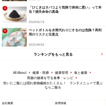
「ひじきはタバコより危険で身体に悪い」って本
4
当？損失余命の真偽
2024/06/10
ペットボトルを水筒代わりにするのは危険？再利
5
用のリスクと注意点
2023/08/02
ランキングをもっと見る
>
>
>
>
All About
健康・医療
健康管理
食と健康
>
胃腸の健康を守る食事・レシピ
炊いたご飯には隠れ食物繊維がたくさん！ ランチメニューで選ぶ
ならご飯を
会社概要
採用情報