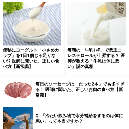
米も小麦も加熱により、消化・吸収がよくなる点は同じ
です。しかし、すべてのデンプンが、消化のよいα化す
るわけではありません。
米の場合
は、調理過程で逆に消化ができない形の変化が
起こります。
便秘にヨーグルト「小さめカ
毎朝の「牛乳1杯」で悪玉コ
ップ」を1日1個じゃ足りな
レステロールが上昇する？ 医
米に水を加えて加熱することで、
高分子（大きな分子）
い!? 医師に聞いた、正しい食
師が教える「牛乳は体に悪
のデンプンが、より高分子のデンプンに変化
します。高
べ方【新常識】
い」説の真相
分子どうしが結合するので、高分子重合と呼びます。
こ
の大きなデンプンが隠れ食物繊維の正体です
。
毎日のソーセージは「たった2本」でも多すぎ
る！ 医師に聞いた、正しいお肉の食べ方【新
常識】
通常のデンプンの粒子よりさらに分子量が大きいので消
化管では、ブドウ糖まで分解することができません。こ
の分解できなかった分が食物繊維となります。
Q. 「冷たい飲み物で水分補給をするのは体に
悪い」って本当ですか？