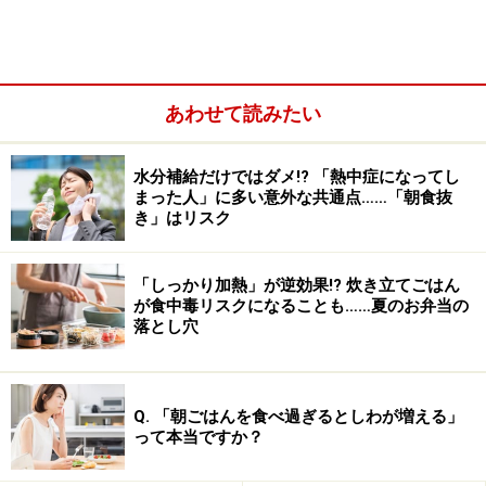
味覚がなくなるには他にどんな場合があるの？ につい
てお伝えします＞＞
※記事内容は執筆時点のものです。最新の内容をご確認くださ
あわせて読みたい
い。
※当サイトにおける医師・医療従事者等による情報の提供は、診
断・治療行為ではありません。診断・治療を必要とする方は、適
水分補給だけではダメ!? 「熱中症になってし
切な医療機関での受診をおすすめいたします。記事内容は執筆者
まった人」に多い意外な共通点……「朝食抜
個人の見解によるものであり、全ての方への有効性を保証するも
き」はリスク
のではありません。当サイトで提供する情報に基づいて被ったい
かなる損害についても、当社、各ガイド、その他当社と契約した
情報提供者は一切の責任を負いかねます。
「しっかり加熱」が逆効果!? 炊き立てごはん
免責事項
が食中毒リスクになることも……夏のお弁当の
落とし穴
次のページへ
1
/
2
Q. 「朝ごはんを食べ過ぎるとしわが増える」
って本当ですか？