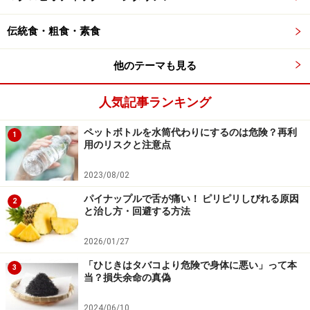
伝統食・粗食・素食
他のテーマも見る
人気記事ランキング
ペットボトルを水筒代わりにするのは危険？再利
1
用のリスクと注意点
2023/08/02
パイナップルで舌が痛い！ ピリピリしびれる原因
2
と治し方・回避する方法
2026/01/27
「ひじきはタバコより危険で身体に悪い」って本
3
当？損失余命の真偽
2024/06/10