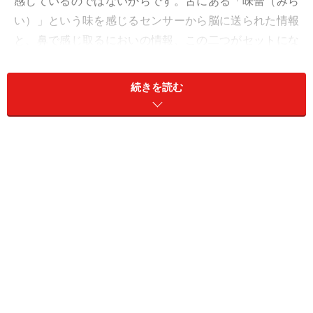
感じているのではないからです。舌にある「味蕾（みら
い）」という味を感じるセンサーから脳に送られた情報
と、鼻で感じ取るにおいの情報、この二つがセットにな
ってが脳の中でひとつの情報＝「味」という情報になる
のです。
続きを読む
舌の情報だけでも「塩味、苦味、甘味、酸味」といった
基本的情報は伝わりますが、複雑な味は、もともと脳の
中で「におい」もセットで組み込まれているのですね。
風邪を引くと鼻が詰まって、においがわかりにくくなり
ます。ですから、「風邪を引くと味がわかりにくくな
る」というお話がおこるのです。（補足；風邪の原因の
インフルエンザウイルスそのものが味覚のセンサーにダ
メージを与えてしまう場合もあります）