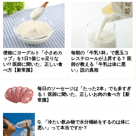
便秘にヨーグルト「小さめカ
毎朝の「牛乳1杯」で悪玉コ
ップ」を1日1個じゃ足りな
レステロールが上昇する？ 医
い!? 医師に聞いた、正しい食
師が教える「牛乳は体に悪
べ方【新常識】
い」説の真相
毎日のソーセージは「たった2本」でも多すぎ
る！ 医師に聞いた、正しいお肉の食べ方【新
常識】
Q. 「冷たい飲み物で水分補給をするのは体に
悪い」って本当ですか？