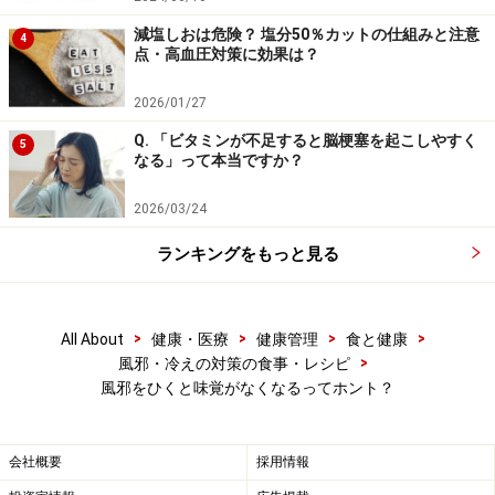
減塩しおは危険？ 塩分50％カットの仕組みと注意
4
点・高血圧対策に効果は？
2026/01/27
Q. 「ビタミンが不足すると脳梗塞を起こしやすく
5
なる」って本当ですか？
2026/03/24
ランキングをもっと見る
>
>
>
>
All About
健康・医療
健康管理
食と健康
>
風邪・冷えの対策の食事・レシピ
風邪をひくと味覚がなくなるってホント？
会社概要
採用情報