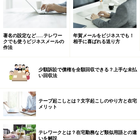
ポイントは、自分が確実に働ける時間を確保することで
す。まだ仕事を受注していない時は、スキルアップの時
間にあてるのもよいでしょう。自分自身で仕事と家事、
著名の設定など……テレワー
年賀メールをビジネスでも！
クでも使うビジネスメールの
相手に喜ばれる送り方
育児をコントロールし、無理のないように進めてみまし
作法
ょう。
以上、3つのポイントをあげましたが、これを確実に実
少額訴訟で債権を全額回収できる？上手な未払
い回収法
行してみてください。在宅ワーカーとしてデビューする
日がぐっと近くなりますよ。
※記事内容は執筆時点のものです。最新の内容をご確認くださ
テープ起こしとは？文字起こしのやり方と在宅
い。
メリット
次のページへ
1
/
2
テレワークとは？在宅勤務など類似用語との違
いを解説