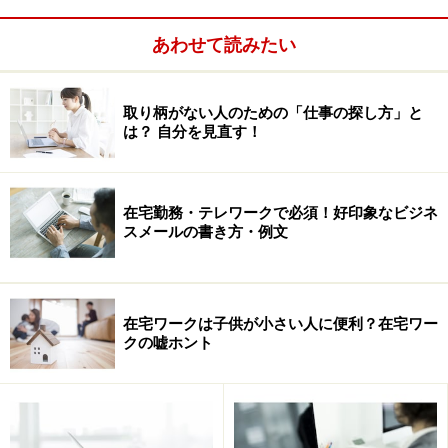
できるかもしれませんよ。
あわせて読みたい
3.自分が一日にどのくらい働けるかを理解している
これは、自分が仕事を受注する時のおおまかな目安にも
取り柄がない人のための「仕事の探し方」と
は？ 自分を見直す！
なります。自分の生活スタイルを振り返り、無理のない
時間配分を考えることが大切です。時間の自己管理がで
きるところが在宅ワーカーのメリットですから、もちろ
在宅勤務・テレワークで必須！好印象なビジネ
ん自分の都合を優先されてもいいと思います。
スメールの書き方・例文
例えば、子どもが幼稚園に通っているAさんの場合、9時
から15時までの6時間は仕事に集中できるが、それ以外
在宅ワークは子供が小さい人に便利？在宅ワー
の時間は難しいとのことでした。Aさんは平日6時間で受
クの嘘ホント
けられる範囲の仕事を受注すればよいのです。平日6時
間といえば週に30時間、決して短い時間ではありませ
ん。また、1日の時間単位ではなく1週間の曜日で休みと
稼働日を区切り、仕事を受けることも可能でしょう。