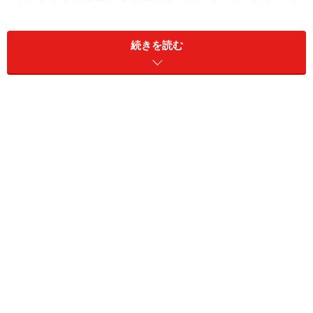
は、家族の理解は不可欠なものです。それなのに、生活
を共にするパートナーや子どもたちの了解を得ないま
続きを読む
ま、仕事をスタートさせようとする人が多くいます。こ
れは、後々にトラブルの元となるので解決しておきたい
問題。仕事を始める前だからこそ、家族とゆっくりと話
をする時間を持ち、相手に対して謙虚にそして明確に、
自分の気持を説明をしていきましょう。
2.自分に仕事を依頼することのメリットがアピールでき
る
いわいるあなたの「個性」について考えてみましょう。
ここが沢山アピールできる人は、仕事を始めてもきっと
うまく業務を受注することができると思います。どうし
ても思い浮かばない場合は、真っ白な紙に自分の長所を
書き出してみてください。家族に自分の長所を教えても
らうのも手です。思ってもいなかった意外なことが発見