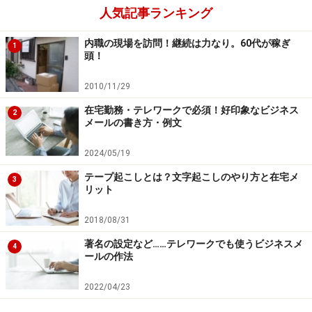
人気記事ランキング
内職の現場を訪問！継続は力なり。60代が稼ぎ
1
頭！
2010/11/29
在宅勤務・テレワークで必須！好印象なビジネス
2
メールの書き方・例文
2024/05/19
テープ起こしとは？文字起こしのやり方と在宅メ
3
リット
2018/08/31
著名の設定など……テレワークでも使うビジネスメ
4
ールの作法
2022/04/23