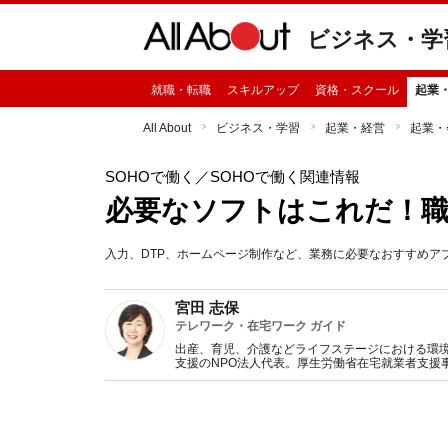
ビジネス・学
就職・転職
スキルアップ
資格・スクール
起業
All About
ビジネス・学習
起業・経営
起業・
SOHOで働く
／SOHOで働く関連情報
必要なソフトはこれだ！
入力、DTP、ホームページ制作など、業務に必要なおすすめア
宮田 志保
テレワーク・在宅ワーク ガイド
出産、育児、介護などライフステージにおける環
支援のNPO法人代表。厚生労働省在宅就業者支援