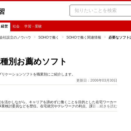
習
・経営
社会
学習・受験
会社設立のノウハウ
SOHOで働く
SOHOで働く関連情報
必要なソフト
職種別お薦めソフト
プリケーションソフトを職業別にご紹介します。
更新日：2006年03月30日
境を活かしながら、キャリアを諦めずに働くことを目的とした在宅ワーカー
事業検討委員などを歴任。在宅就労やテレワークの利点、課題などを探る。
...続きを読む