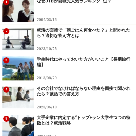
なぜJTBが就職先人気ランキング1位？
1
業に、「チームワークには自信があります！」など、
「求める力」を持っていることが一目で分かる見出し
を
2004/03/15
作ることが、基本中の基本なのだ。
就活の面接で「朝ごはん何食べた？」と聞かれた
2
ら？適切な答え方とは
2023/10/28
学生時代にやっておいた方がいいこと【長期旅行
3
編】
2013/08/29
その会社でなければならない理由を面接で聞かれ
4
たら？就活での答え方
2023/06/18
大手企業に内定する“トップFラン大学生”3つの特
5
徴とは？就活戦略
4.【産地表示の理論】ネタには具体性を。