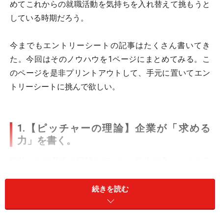
めてこれからの就職活動を気持ちを入れ替えて挑もうと
している時期だろう。
今までもエントリーシートの記事はたくさん書いてき
た。今回はそのノウハウを1ページにまとめてみる。こ
のページを是非プリントアウトして、手元に置いてエン
トリーシートに挑んで欲しい。
1.【ピッチャーの理論】企業が「求める
力」を書く。
案外、この基本を理解していない学生が多い。もちろ
ん、企業に合わせて自分を変える必要は無い。しかし、
企業が「求める力」を無視して書く行為は、野球に例え
続きを読む
れば、キャッチャーがサインを送っているのに、そこに
投げないピッチャーみたいなものだ。そんな
「相手の気