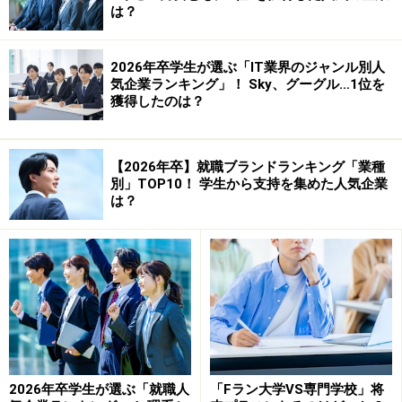
は？
トする。
例えば記入欄が「志望動機」「自己PR」「入社後やって
2026年卒学生が選ぶ「IT業界のジャンル別人
みたいこと（インターンシップでやってみたいこと）」
気企業ランキング」！ Sky、グーグル…1位を
獲得したのは？
と3つあるとしよう。そしてその企業が「求める力」が
「チームワーク」「創造力」の二つだとしよう。さて、
どの欄にどの力をPRするべきか。例えば、君が「サーク
【2026年卒】就職ブランドランキング「業種
ルネタ」「バイトネタ」の2本柱で書くとするなら、
別」TOP10！ 学生から支持を集めた人気企業
は？
A.志望動機…サークルネタ（チームワークをPR）
B.自己PR…バイトネタ（チームワークをPR）
2026年卒学生が選ぶ「就職人
「Fラン大学VS専門学校」将