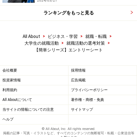
2024/03/21
最近、中国産の食品などが問題になっている。値段より
ランキングをもっと見る
も、安全性が優先されるからだ。エントリーシートに書
く「求める力」も当然説得力が無ければ疑われる。その
説得力を示すのが、
具体性
なのだ。
>
>
>
All About
ビジネス・学習
就職・転職
>
>
大学生の就職活動
就職活動の選考対策
ファーストフード店で身につけたチームワークは自
【簡単シリーズ】エントリーシート
信があります。
会社概要
採用情報
マクドナルドで2年間アルバイトし、スウィングマ
ネージャーとして調布ワンダーシティ店の店長補佐
投資家情報
広告掲載
として、新人育成やシフト管理を担当しています。
利用規約
プライバシーポリシー
よって、チームワークには自信があります。
All Aboutについて
著作権・商標・免責
どちらの自己PRが伝わるのかは一目瞭然だろう。固有名
当サイトの情報についての注意
サイトマップ
詞や数字、エピソードがキモとなる。尚、全ての欄の文
ヘルプ
章構成は、
© All About, Inc. All rights reserved.
掲載の記事・写真・イラストなど、すべてのコンテンツの無断複写・転載・公衆送信等