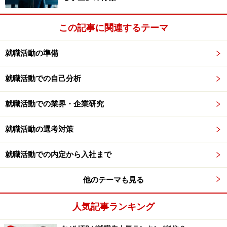
3.【店頭POPの理論】見出しを書く。
エントリーシートは当然書類選考される。人気企業なら
この記事に関連するテーマ
大量に来るため、エントリーシートを読む一枚当たり時
就職活動の準備
間はそんなに無い。よって
人事が読みやすく書く
ことが
基本となる。
就職活動での自己分析
ヨドバシカメラやビックカメラの店頭を思い出してほし
就職活動での業界・企業研究
い。例えば君がノートパソコンを買いに来たとしよう。
もちろん値段にもこだわるけど、やはり「求める機能」
就職活動の選考対策
の有無を確認するのではないだろうか。ハードディスク
の容量、DVDドライブの有無、テレビチューナーの有
就職活動での内定から入社まで
無、OSの種類、Officeのプレインストールの有無、軽さ
他のテーマも見る
など。店頭にはそれが一目で分かるPOPが必ず貼ってあ
るはずだ。
人気記事ランキング
エントリーシートも同じ。「チームワーク」を求める企