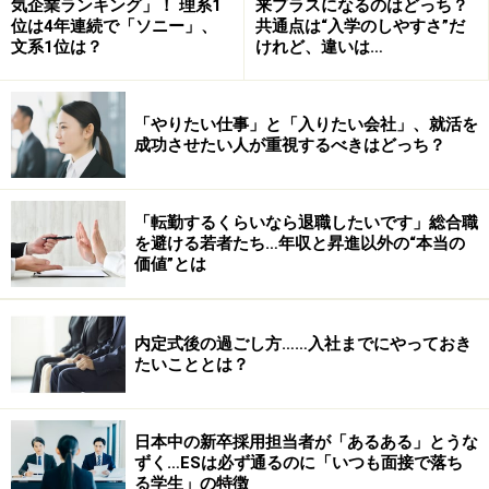
気企業ランキング」！ 理系1
来プラスになるのはどっち？
位は4年連続で「ソニー」、
共通点は“入学のしやすさ”だ
文系1位は？
けれど、違いは…
「やりたい仕事」と「入りたい会社」、就活を
成功させたい人が重視するべきはどっち？
C.入社後やってみたいこと…サークルネタ（創造力を
PR）
こんな感じである。恋人にお弁当を作る気持ちで考えて
「転勤するくらいなら退職したいです」総合職
を避ける若者たち…年収と昇進以外の“本当の
みればいい。入れる具は、恋人が好きな食べ物（企業が
価値”とは
求める力）だ。でも全部
「肉・肉・肉」
の弁当は美味し
くない。
「肉・卵焼き・サラダ」ぐらいのバランス感覚
内定式後の過ごし方……入社までにやっておき
でレイアウトする
ことが大切だ。ちなみにネタは一枠に
たいこととは？
一本である。複数書こうとすると内容が薄まるので気を
つけよう。
日本中の新卒採用担当者が「あるある」とうな
ずく…ESは必ず通るのに「いつも面接で落ち
る学生」の特徴