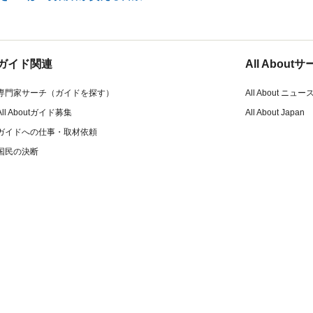
ガイド関連
All Abou
専門家サーチ（ガイドを探す）
All About ニュー
All Aboutガイド募集
All About Japan
ガイドへの仕事・取材依頼
国民の決断