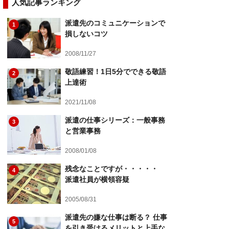
人気記事ランキング
派遣先のコミュニケーションで
1
損しないコツ
2008/11/27
敬語練習！1日5分でできる敬語
2
上達術
2021/11/08
派遣の仕事シリーズ：一般事務
3
と営業事務
2008/01/08
残念なことですが・・・・・
4
派遣社員が横領容疑
2005/08/31
派遣先の嫌な仕事は断る？ 仕事
5
を引き受けるメリットと上手な