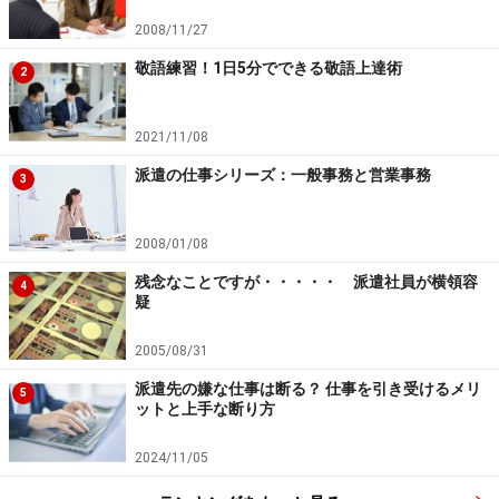
2008/11/27
敬語練習！1日5分でできる敬語上達術
2
2021/11/08
派遣の仕事シリーズ：一般事務と営業事務
3
2008/01/08
残念なことですが・・・・・ 派遣社員が横領容
4
疑
2005/08/31
派遣先の嫌な仕事は断る？ 仕事を引き受けるメリ
5
ットと上手な断り方
2024/11/05