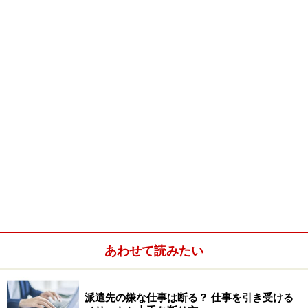
サトコさんと、コノミさんの３人の派遣社員が働いてい
ます。
一週間前に、増員のため新しく派遣されてきたのがコノ
ミさん。ナツキさんと同じ派遣会社を利用しています。
ナツキさんはコノミさんが同じ会社で働くということは
もちろんですが、派遣社員同士ということもあり、これ
から仲良くしたいと思っていました。コノミさんが仕事
を始めて最初の週の金曜日、「おつかれさまでした。ま
た来週」といって会社を後にしました。
週明けの月曜日。始業時間になりましたが、コノミさん
の姿が見えません。「利用している電車の路線はいつも
あわせて読みたい
遅れがち」と話していたので、もしかしたら、電車が遅
れているのかもしれないと思っていました。
派遣先の嫌な仕事は断る？ 仕事を引き受ける