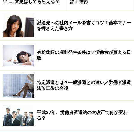
い……変更はしてもらえる？
語上達術
ールなのに会社が始まってから2時間経って送ってる
よ…。」
と上司。
派遣先への社内メールを書くコツ！基本マナー
を押さえた書き方
うなずく部下。「今日は、結構頼みたい仕事あったんだ
けどなぁ…。しょうがない、明日頼むけど、期限までに
有給休暇の権利発生条件は？労働者が貰える日
終わるかなぁ。」
数
ナツキさんは心の中でつぶやきました。（当日欠勤する
ときは、大変でも、メールじゃなくて電話したほうがい
特定派遣とは？一般派遣との違い／労働者派遣
法改正後の今後
いと思うし、会社だけじゃなくてちゃんと派遣会社にも
連絡しているのか、人の事とはいえ心配になるなぁ。）
平成27年、労働者派遣法の大改正で何が変わ
いやな空気の流れた月曜の午前中でしたが、コノミさん
る？
は翌日、どうしたのでしょうか。続きは
次のページ
へ。