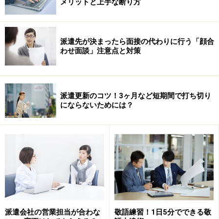
メリットと上手な断り方
それでも、（遅れそうなときは電話連絡くらいしたほう
がいいんじゃないかな）と思いながら仕事を始めたナツ
キさん。２時間たってもコノミさんが来ないので、心配
派遣先が決まったら面接の代わりに行う「顔合
していたところ、後ろに座っている、コノミさんの上司
わせ面談」注意点と対策
とその部下が話しているのが聞こえました。
どうやら、部下のところに、コノミさんからメールが送
派遣更新のコツ！3ヶ月など短期間で打ち切り
られてきたようで、それを読み上げているようです。
にならないためには？
『先週の土曜日に親知らずがはれて、急遽入院して手術
を行いました。すみませんが、今日は休みます。』
上司とその部下はもちろん、ナツキさんもあまりの驚き
に目が点になってしまいました。
派遣会社の営業担当が合わな
敬語練習！1日5分でできる敬
「こういうときって電話くらいするよな…。しかも、メ