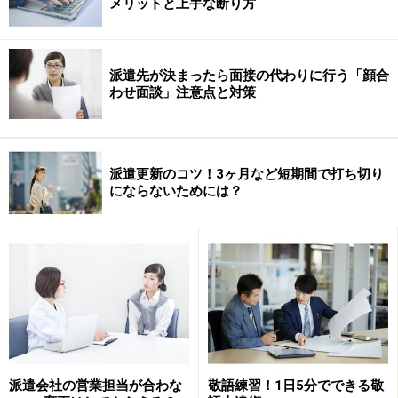
メリットと上手な断り方
二人で食事に」と誘われ、気軽な気持ちで受けてしまっ
たのです。最初はご飯くらいなら、と思っていたミナヨ
さん。マナベ課長は想像以上に魅力的な男性で、少しず
派遣先が決まったら面接の代わりに行う「顔合
つ魅かれて、時々二人きりで出かけるよう。会社で一緒
わせ面談」注意点と対策
に仕事をすることもない二人なので、周囲に気づかれる
ことはないだろうと思っていました。
派遣更新のコツ！3ヶ月など短期間で打ち切り
ところが、です。人事部に呼び出されたミナヨさんは、
にならないためには？
突然次の契約更新の打ち切りを言い渡されました。ま
た、マナベ課長も地方支店への転勤が決定しました。
数日後、ミナヨさんは周りの人がヒソヒソとミナヨさん
のうわさをしているのを耳にしてしまいました。ミナヨ
さんは、あまりのショックに次の契約期間終了まであと
1ヶ月あったにもかかわらず、会社に行くのが嫌になっ
派遣会社の営業担当が合わな
敬語練習！1日5分でできる敬
てしまいました。そして、事情が事情だけに派遣会社に