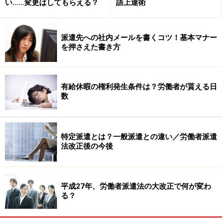
い……変更はしてもらえる？
語上達術
も相談できず、急に体調が悪くなったことにして休みを
もらうことにしました。
その後、マナベ課長と連絡は取っていないので、どうな
派遣先への社内メールを書くコツ！基本マナー
を押さえた書き方
ったかわかりません。当然、派遣先から派遣会社へは、
契約更新をしない旨の報告がされ、ミナヨさんは登録し
ていた派遣会社から仕事は紹介してもらえなくなってし
有給休暇の権利発生条件は？労働者が貰える日
まいました。
数
■派遣先の既婚社員との恋愛トラブルを未然に防ぐヒン
ト
特定派遣とは？一般派遣との違い／労働者派遣
法改正後の今後
せっかく2年も仕事を続けてきたのに、トラブルに巻き
込まれてしまったミナヨさん。この場合、最初に誘って
きたマナベ課長にも責任はありますが、受けてしまった
平成27年、労働者派遣法の大改正で何が変わ
ミナヨさんにも責任があります。会社であれば、既婚、
る？
未婚ははっきりわかるはず。やはり、既婚者からのお誘
いは丁重にお断りすれば、思わぬトラブルに巻き込まれ