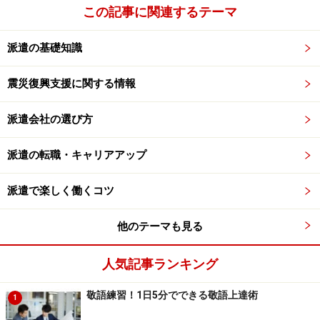
この記事に関連するテーマ
ることもないはず。
派遣の基礎知識
しかし、
仕事がらみで断りきれずにトラブルに巻き込ま
れたケース
もあります。
震災復興支援に関する情報
※記事内容は執筆時点のものです。最新の内容をご確認くださ
い。
派遣会社の選び方
派遣の転職・キャリアアップ
次のページへ
1
/
3
派遣で楽しく働くコツ
他のテーマも見る
人気記事ランキング
敬語練習！1日5分でできる敬語上達術
1