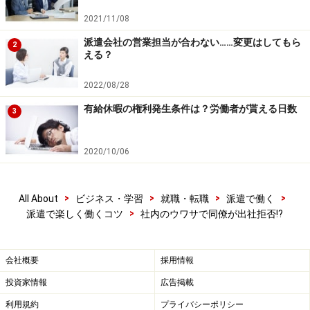
2021/11/08
派遣会社の営業担当が合わない……変更はしてもら
2
える？
2022/08/28
有給休暇の権利発生条件は？労働者が貰える日数
3
2020/10/06
>
>
>
>
All About
ビジネス・学習
就職・転職
派遣で働く
>
派遣で楽しく働くコツ
社内のウワサで同僚が出社拒否!?
会社概要
採用情報
投資家情報
広告掲載
利用規約
プライバシーポリシー