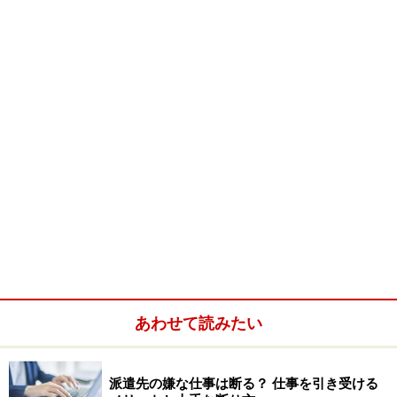
からメールが。開いてみると、差出人は人事部の社員か
らで、『本日11：30に人事部タニザキのところまでご足
労頂けないでしょうか』というもの。
「派遣社員だから、人事部なんて関係ないのになぁ」と
思いながらも、時間通りに人事部へ行くと、隣の会議室
に案内されました。
会議室には、隣の課のマナベ課長がうつむいて座ってい
ました。
ミナヨさんは目の前が真っ暗に。。。
（ばれたんだ…）
実は、ミナヨさんは半年ほど前からマナベ課長と恋愛関
あわせて読みたい
係にありました。部全体で行われた新年会の帰り、同じ
方向ということもあって一緒に帰ったマナベ課長。既婚
派遣先の嫌な仕事は断る？ 仕事を引き受ける
者でしたが、その時に「美味しい物をご馳走するから、