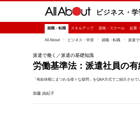
ビジネス・学
就職・転職
スキルアップ
資格・スクール
起業
All About
ビジネス・学習
就職・転職
派遣で
派遣で働く
／派遣の基礎知識
労働基準法：派遣社員の有
「有給休暇にまつわる様々な疑問」をQ&A方式でご紹介させて
加藤 由紀子