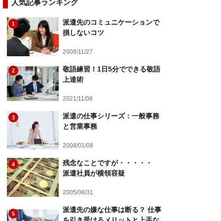
人気記事ランキング
派遣先のコミュニケーションで
1
損しないコツ
2008/11/27
敬語練習！1日5分でできる敬語
2
上達術
2021/11/08
派遣の仕事シリーズ：一般事務
3
と営業事務
2008/01/08
残念なことですが・・・・・
4
派遣社員が横領容疑
2005/08/31
派遣先の嫌な仕事は断る？ 仕事
5
を引き受けるメリットと上手な