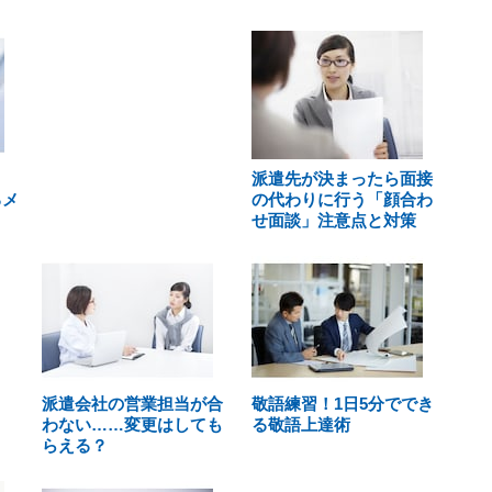
派遣先が決まったら面接
るメ
の代わりに行う「顔合わ
せ面談」注意点と対策
派遣会社の営業担当が合
敬語練習！1日5分ででき
わない……変更はしても
る敬語上達術
らえる？