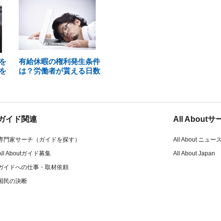
を
有給休暇の権利発生条件
を
は？労働者が貰える日数
ガイド関連
All Abou
専門家サーチ（ガイドを探す）
All About ニュー
All Aboutガイド募集
All About Japan
ガイドへの仕事・取材依頼
国民の決断