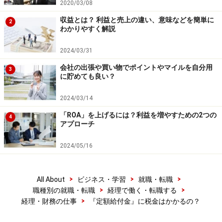
2020/03/08
収益とは？ 利益と売上の違い、意味などを簡単に
2
わかりやすく解説
2024/03/31
会社の出張や買い物でポイントやマイルを自分用
3
に貯めても良い？
2024/03/14
「ROA」を上げるには？利益を増やすための2つの
4
アプローチ
2024/05/16
>
>
>
All About
ビジネス・学習
就職・転職
>
>
職種別の就職・転職
経理で働く・転職する
>
経理・財務の仕事
『定額給付金』に税金はかかるの？