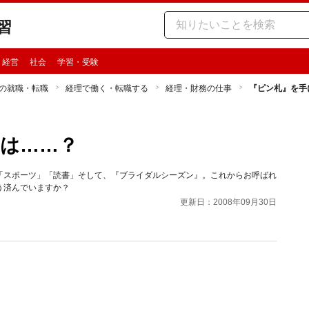
習
・経営
社会
学習・受験
の就職・転職
経理で働く・転職する
経理・財務の仕事
『ピン札』を手
は……？
「スポーツ」「読書」そして、『ブライダルシーズン』。これからお呼ばれ
う済んでいますか？
更新日：2008年09月30日