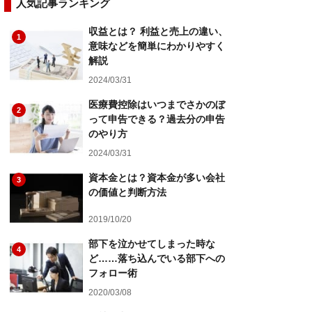
人気記事ランキング
収益とは？ 利益と売上の違い、
1
意味などを簡単にわかりやすく
解説
2024/03/31
医療費控除はいつまでさかのぼ
2
って申告できる？過去分の申告
のやり方
2024/03/31
資本金とは？資本金が多い会社
3
の価値と判断方法
2019/10/20
部下を泣かせてしまった時な
4
ど……落ち込んでいる部下への
フォロー術
2020/03/08