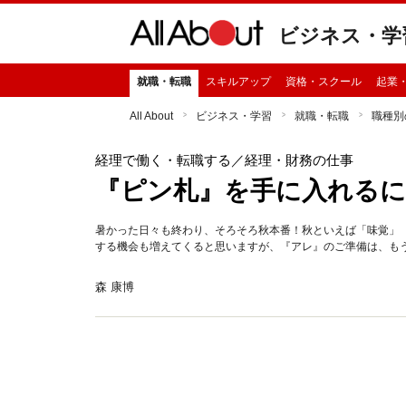
ビジネス・学
就職・転職
スキルアップ
資格・スクール
起業
All About
ビジネス・学習
就職・転職
職種別
経理で働く・転職する
／経理・財務の仕事
『ピン札』を手に入れるに
暑かった日々も終わり、そろそろ秋本番！秋といえば「味覚」
する機会も増えてくると思いますが、『アレ』のご準備は、も
森 康博