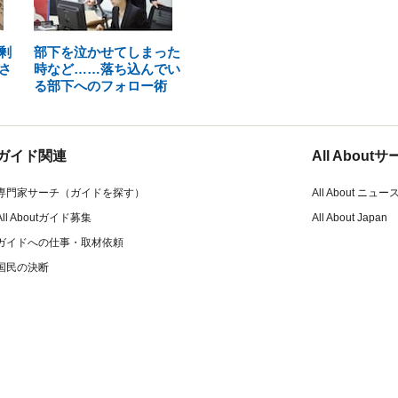
剰
部下を泣かせてしまった
さ
時など……落ち込んでい
る部下へのフォロー術
ガイド関連
All Abou
専門家サーチ（ガイドを探す）
All About ニュー
All Aboutガイド募集
All About Japan
ガイドへの仕事・取材依頼
国民の決断