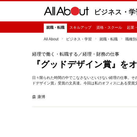
ビジネス・学
就職・転職
スキルアップ
資格・スクール
起業
All About
ビジネス・学習
就職・転職
職種別
経理で働く・転職する
／経理・財務の仕事
『グッドデザイン賞』を
日々限られた時間の中でこなさないといけない経理の仕事。そ
ドデザイン賞』受賞の文具達。今回は私のオフィスにある受賞
森 康博