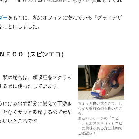
らば、「経理の仕事」の効率化にもきっと貢献してくれ
ダー
をもとに、私のオフィスに潜んでいる『グッドデザ
ることにしました。
ＮＥＣＯ（スピンエコ）
。私の場合は、領収証をスクラッ
する際に使ったしています。
うにはみ出す部分に備えて下敷き
ちょうど良い大きさで、し
っかり握れるのも良いとこ
ことなくサッと乾燥するので素早
ろ。
またパッケージの「コピ
がいいところです。
ー」もおススメ（？）コピ
ーに興味がある方は店頭で
ご確認を！