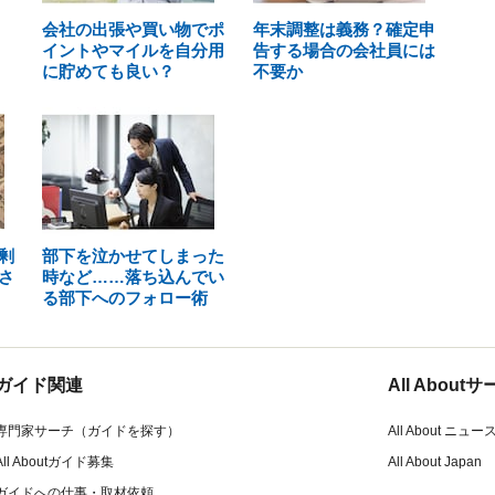
会社の出張や買い物でポ
年末調整は義務？確定申
イントやマイルを自分用
告する場合の会社員には
に貯めても良い？
不要か
剰
部下を泣かせてしまった
さ
時など……落ち込んでい
る部下へのフォロー術
ガイド関連
All Abou
専門家サーチ（ガイドを探す）
All About ニュー
All Aboutガイド募集
All About Japan
ガイドへの仕事・取材依頼