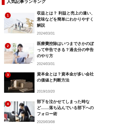
人気記事ランキング
収益とは？ 利益と売上の違い、
1
意味などを簡単にわかりやすく
解説
2024/03/31
医療費控除はいつまでさかのぼ
2
って申告できる？過去分の申告
のやり方
2024/03/31
資本金とは？資本金が多い会社
3
の価値と判断方法
2019/10/20
部下を泣かせてしまった時な
4
ど……落ち込んでいる部下への
フォロー術
2020/03/08