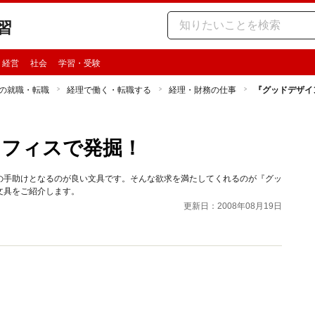
習
・経営
社会
学習・受験
の就職・転職
経理で働く・転職する
経理・財務の仕事
『グッドデザイ
オフィスで発掘！
の手助けとなるのが良い文具です。そんな欲求を満たしてくれるのが『グッ
文具をご紹介します。
更新日：2008年08月19日