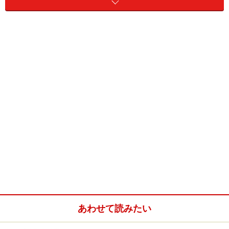
決算お疲れ様でした。
今回は良い決算だったようですし、是非、一回ご検討い
ただきたい商品があるのですが。
社長：
いやいや、それほどでもないですよ！
借入れなどでお世話になっているし、話を聞かせてもら
いましょう。
担当者：
社長、ありがとうございます！では早速……
実は、「外貨建ての定期預金」のご案内で、ウリはなん
と！「年利が12％」というところなんですよ。
あわせて読みたい