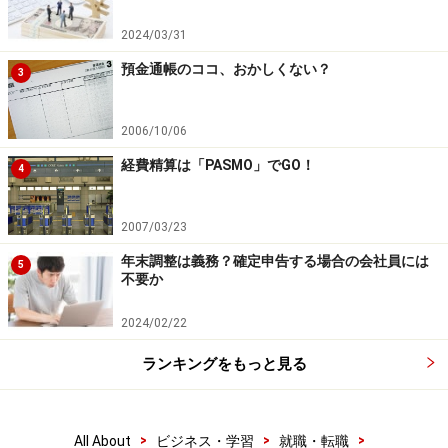
2024/03/31
センスのある人は、ココで「オヨヨ？」と思うはず。間
預金通帳のココ、おかしくない？
違っても、答えは12万円と思ってはいけません。ほら、
3
あれです、何か忘れていませんか？
2006/10/06
ここでピンと来るかどうかが、「センス」なのですが……
経費精算は「PASMO」でGO！
4
※記事内容は執筆時点のものです。最新の内容をご確認くださ
い。
2007/03/23
年末調整は義務？確定申告する場合の会社員には
5
不要か
次のページへ
1
/
2
2024/02/22
ランキングをもっと見る
>
>
>
All About
ビジネス・学習
就職・転職