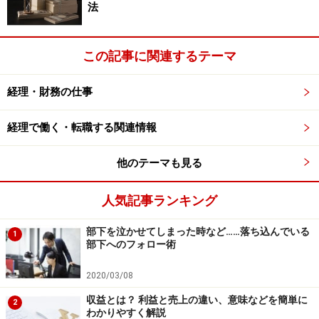
あなたの「センス」が問われていますよ！
法
この記事に関連するテーマ
ほら、あと1つ何か足りませんよ。がんばって思い出してみ
て！
経理・財務の仕事
経理で働く・転職する関連情報
さてさて、こんな話があると「忙しいし正直、めんどく
さいなー」とお思いの方がいらっしゃるかもしれませ
他のテーマも見る
ん。でも、このような機会こそ「経理のセンス」を磨く
チャンス！ここで理論的に考え、社長に進言できるよう
人気記事ランキング
になったらカッコいいと思いませんか？スキルアップし
部下を泣かせてしまった時など……落ち込んでいる
たいのならば、実体験に勝るものはないのです。
1
部下へのフォロー術
と、いうわけで早速検討してみましょう。
2020/03/08
まずは、利息の計算から。年利12％であるのならば、仮
収益とは？ 利益と売上の違い、意味などを簡単に
2
に100万円預金したとすれば、100万×12％×……
わかりやすく解説