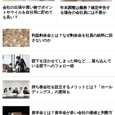
担当者：
会社の出張や買い物でポイン
年末調整は義務？確定申告す
もちろんです！詳細はこちらになっておりますので、是
トやマイルを自分用に貯めて
る場合の会社員には不要か
非前向きにご検討戴ければと思っております。
も良い？
－ その直後 －
利益剰余金とは？なぜ剰余金を社員の給料に回
さないのか
社長：
おーい！（経理担当者の）キミ！ちょっと銀行からこん
な話があるんだけど、どう思う？私はなかなかいいと思
部下を泣かせてしまった時など……落ち込んで
ってるんだけど？
いる部下へのフォロー術
こんな話を持ちかけられたあなた、さて、どうしましょ
持ち株会社を設立するメリットとは？「ホール
うか？
ディングス」の意味も
資本金とは？資本金が多い会社の価値と判断方