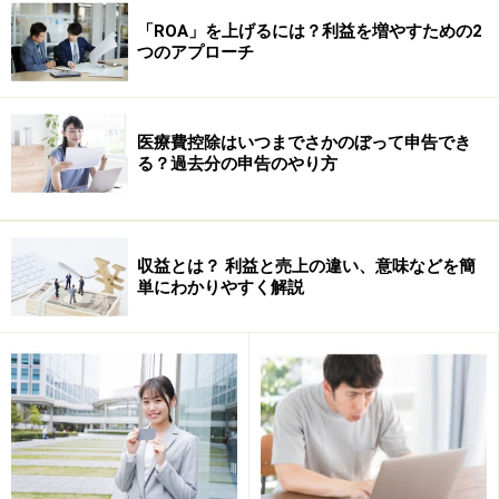
「ROA」を上げるには？利益を増やすための2
つのアプローチ
医療費控除はいつまでさかのぼって申告でき
る？過去分の申告のやり方
収益とは？ 利益と売上の違い、意味などを簡
社長：
単にわかりやすく解説
（え！12％って元本100万円で12万円の利子がもらえる
ってこと？すごい！！）
コホン。なかなか良さそうですね。では、ちょっと経理
担当者とも相談しますので、パンフレットなどはありま
すか？