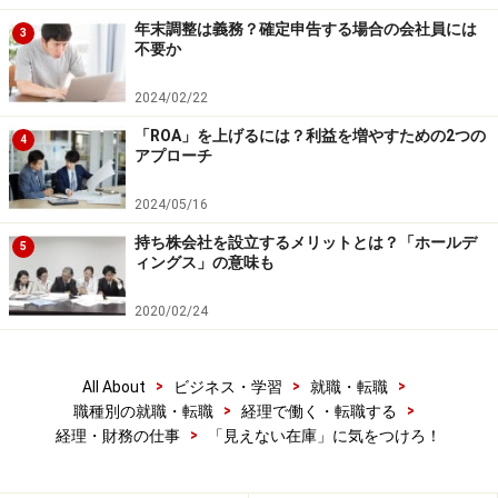
年末調整は義務？確定申告する場合の会社員には
3
不要か
2024/02/22
「ROA」を上げるには？利益を増やすための2つの
4
アプローチ
2024/05/16
持ち株会社を設立するメリットとは？「ホールデ
5
ィングス」の意味も
2020/02/24
>
>
>
All About
ビジネス・学習
就職・転職
>
>
職種別の就職・転職
経理で働く・転職する
>
経理・財務の仕事
「見えない在庫」に気をつけろ！