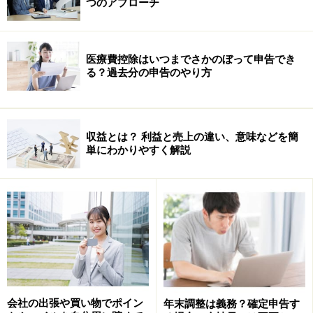
つのアプローチ
す。
「仕掛品」とは「（製品などを）製造途中の未完成のも
の」を意味する在庫のひとつなのです。
医療費控除はいつまでさかのぼって申告でき
る？過去分の申告のやり方
収益とは？ 利益と売上の違い、意味などを簡
単にわかりやすく解説
では、「サービス業」にも存在するという「仕掛品」と
会社の出張や買い物でポイン
年末調整は義務？確定申告す
は、一体どのようなものなのでしょうか？