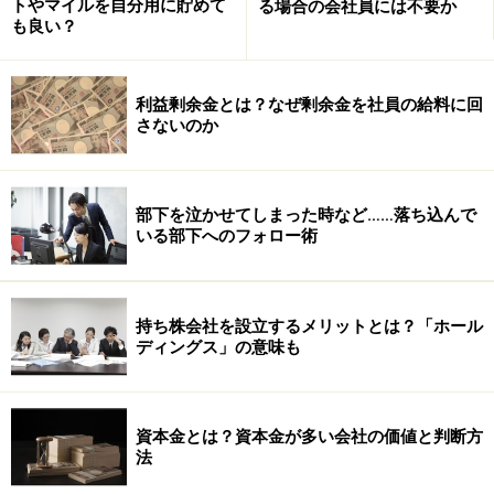
トやマイルを自分用に貯めて
る場合の会社員には不要か
も良い？
「仕掛品」について深く探っていきましょう！
利益剰余金とは？なぜ剰余金を社員の給料に回
※記事内容は執筆時点のものです。最新の内容をご確認くださ
さないのか
い。
次のページへ
1
/
3
部下を泣かせてしまった時など……落ち込んで
いる部下へのフォロー術
持ち株会社を設立するメリットとは？「ホール
ディングス」の意味も
資本金とは？資本金が多い会社の価値と判断方
法