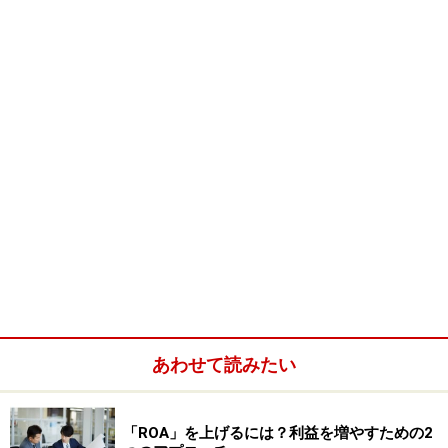
「仕掛品（しかかりひん）」は、ありませ
んか？
いきなり答えから発表してしまいますが、「サービス
業」にだって「在庫」が存在する場合があります。それ
は「仕掛品」です。
簿記の勉強をなさった方は、工業簿記の時間に耳にした
ことがある言葉のはず。
あわせて読みたい
たとえば、自動車を製造していて「あと、タイヤを取り
付けるだけ……」というところで決算を迎えた場合、この
「ROA」を上げるには？利益を増やすための2
「タイヤのついていない物体」が「仕掛品」と呼ばれま