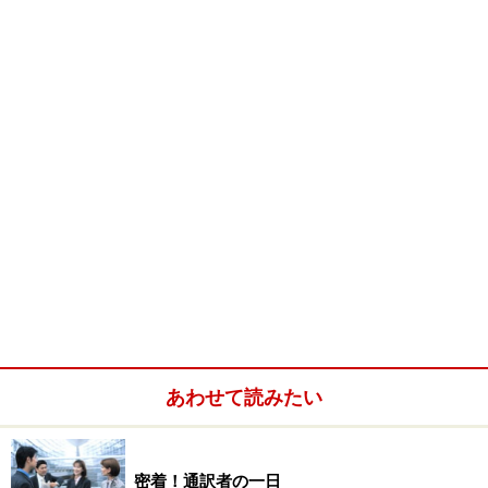
12時半～
午後の現場の最寄り駅へ移動
13時
13時～14
現場近くで昼食
時
15時～17
通訳
時
18時
帰宅
19時
エージェントから届いた通訳の資料を受け
取る
20時頃
通訳エージェントより電話。今日の通訳に
ついて簡単な報告フィードバックなど
あわせて読みたい
21時
資料を読んで準備
24時
就寝
密着！通訳者の一日