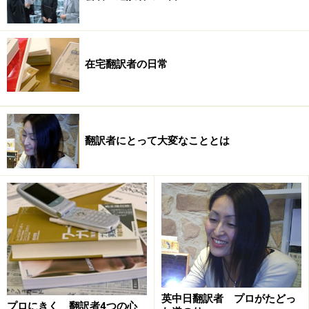
※記事内容は執筆時点のものです。最新の内容をご確認くださ
い。
次のページへ
1
/
3
在宅翻訳者の日常
翻訳者にとって大変なこととは
英中日翻訳者 プロがたどっ
プロにきく 翻訳者4つの心