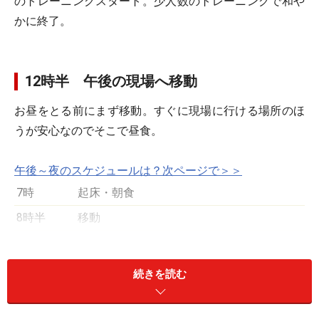
のトレーニングスタート。少人数のトレーニングで和や
かに終了。
12時半 午後の現場へ移動
お昼をとる前にまず移動。すぐに現場に行ける場所のほ
うが安心なのでそこで昼食。
午後～夜のスケジュールは？次ページで＞＞
7時
起床・朝食
8時半
移動
9時半
現場着。担当者に挨拶・待機
10時15分
通訳
続きを読む
頃～12時
半