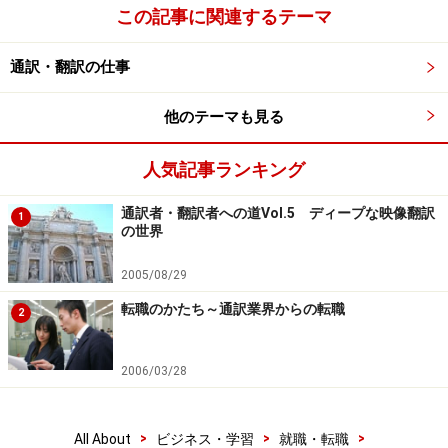
この記事に関連するテーマ
通訳・翻訳の仕事
他のテーマも見る
人気記事ランキング
通訳者・翻訳者への道Vol.5 ディープな映像翻訳
1
の世界
2005/08/29
転職のかたち～通訳業界からの転職
2
2006/03/28
>
>
>
All About
ビジネス・学習
就職・転職